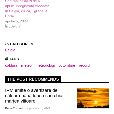
Cea mai caldă zi de 6
aprilie înregistrată vreodată
în Belgia, cu 24,1 grade la
Uccle
aprilie 6, 2024
În „Belgia”
CATEGORIES
Belgia
TAGS
căldură
meteo
meteorologi
octombrie
record
THE POST RECOMMENDS
IRM emite o avertizare de
căldură până lunea sau chiar
marțea viitoare
Dana Cotoară
- septembrie 6, 2023