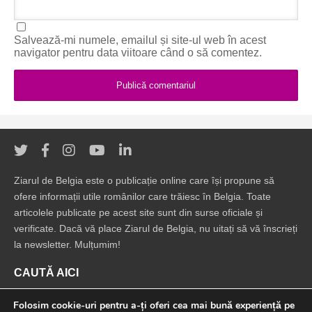
Salvează-mi numele, emailul și site-ul web în acest
navigator pentru data viitoare când o să comentez.
Ziarul de Belgia este o publicație online care își propune să
ofere informații utile românilor care trăiesc în Belgia. Toate
articolele publicate pe acest site sunt din surse oficiale și
verificate. Dacă vă place Ziarul de Belgia, nu uitați să vă înscrieți
la newsletter. Mulțumim!
CAUTĂ AICI
Folosim cookie-uri pentru a-ți oferi cea mai bună experiență pe