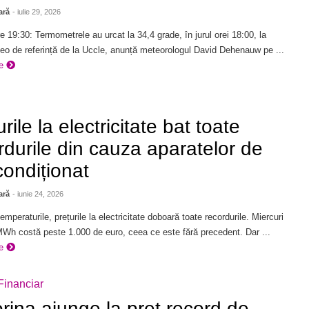
ară
- iulie 29, 2026
e 19:30: Termometrele au urcat la 34,4 grade, în jurul orei 18:00, la
teo de referință de la Uccle, anunță meteorologul David Dehenauw pe ...
re
rile la electricitate bat toate
rdurile din cauza aparatelor de
condiționat
ară
- iunie 24, 2026
temperaturile, prețurile la electricitate doboară toate recordurile. Miercuri
MWh costă peste 1.000 de euro, ceea ce este fără precedent. Dar ...
re
Financiar
rina ajunge la preț record de