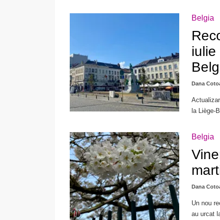
Belgia
Reco
iuli
Belg
Dana Coto
Actualizar
la Liège-B
Belgia
Vine
mart
Dana Coto
Un nou rec
au urcat 