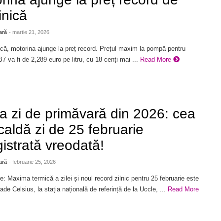
nică
ară
- martie 21, 2026
că, motorina ajunge la preț record. Prețul maxim la pompă pentru
7 va fi de 2,289 euro pe litru, cu 18 cenți mai ...
Read More
a zi de primăvară din 2026: cea
caldă zi de 25 februarie
gistrată vreodată!
ară
- februarie 25, 2026
e: Maxima termică a zilei și noul record zilnic pentru 25 februarie este
ade Celsius, la stația națională de referință de la Uccle, ...
Read More