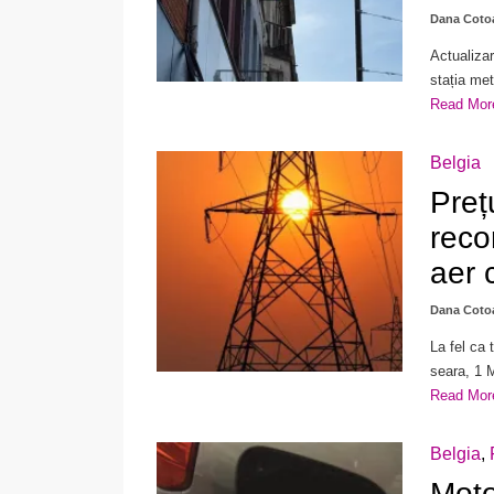
Dana Coto
Actualizar
stația me
Read Mo
Belgia
Prețu
reco
aer 
Dana Coto
La fel ca 
seara, 1 
Read Mo
Belgia
,
Moto