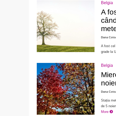
Belgia
A fo
când
mete
Dana Coto
A fost ce
grade la U
Belgia
Mier
noie
Dana Coto
Stația met
de 5 noiem
More