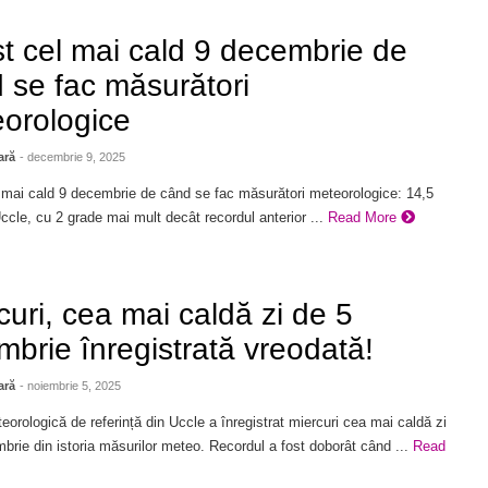
st cel mai cald 9 decembrie de
 se fac măsurători
orologice
ară
- decembrie 9, 2025
l mai cald 9 decembrie de când se fac măsurători meteorologice: 14,5
ccle, cu 2 grade mai mult decât recordul anterior ...
Read More
curi, cea mai caldă zi de 5
mbrie înregistrată vreodată!
ară
- noiembrie 5, 2025
eorologică de referință din Uccle a înregistrat miercuri cea mai caldă zi
brie din istoria măsurilor meteo. Recordul a fost doborât când ...
Read