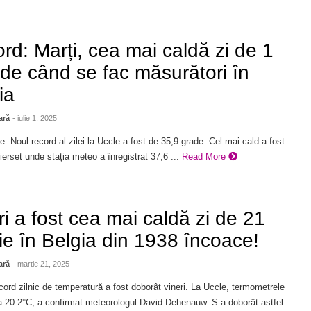
rd: Marți, cea mai caldă zi de 1
e de când se fac măsurători în
ia
ară
- iulie 1, 2025
e: Noul record al zilei la Uccle a fost de 35,9 grade. Cel mai cald a fost
ierset unde stația meteo a înregistrat 37,6 ...
Read More
ri a fost cea mai caldă zi de 21
ie în Belgia din 1938 încoace!
ară
- martie 21, 2025
ord zilnic de temperatură a fost doborât vineri. La Uccle, termometrele
la 20.2°C, a confirmat meteorologul David Dehenauw. S-a doborât astfel