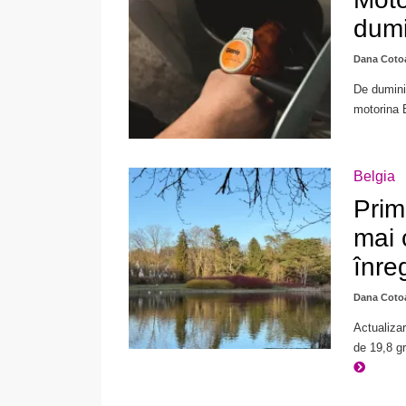
dumi
Dana Coto
De dumini
motorina B
Belgia
Prim
mai 
înre
Dana Coto
Actualizar
de 19,8 gr