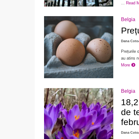
...
Read 
Belgia
Preț
Dana Coto
Prețurile 
au atins n
More
Belgia
18,2
de t
febr
Dana Coto