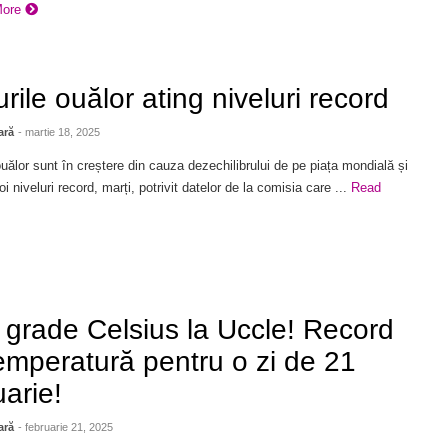
More
urile ouălor ating niveluri record
ară
- martie 18, 2025
ouălor sunt în creștere din cauza dezechilibrului de pe piața mondială și
oi niveluri record, marți, potrivit datelor de la comisia care ...
Read
 grade Celsius la Uccle! Record
emperatură pentru o zi de 21
uarie!
ară
- februarie 21, 2025