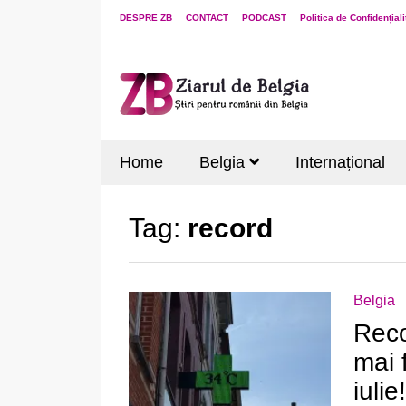
DESPRE ZB
CONTACT
PODCAST
Politica de Confidențiali
Home
Belgia
Internațional
Tag:
record
Belgia
Reco
mai 
iulie