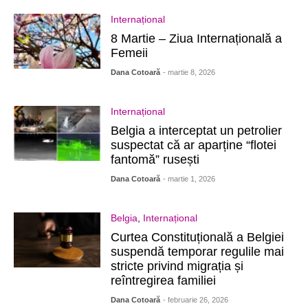
Internațional
8 Martie – Ziua Internațională a
Femeii
Dana Cotoară
- martie 8, 2026
Internațional
Belgia a interceptat un petrolier
suspectat că ar aparține “flotei
fantomă” rusești
Dana Cotoară
- martie 1, 2026
Belgia
,
Internațional
Curtea Constituțională a Belgiei
suspendă temporar regulile mai
stricte privind migrația și
reîntregirea familiei
Dana Cotoară
- februarie 26, 2026