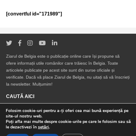
[convertful id="171989"]
Ziarul de Belgia este o publicație online care își propune să
ofere informații utile românilor care trăiesc în Belgia. Toate
articolele publicate pe acest site sunt din surse oficiale și
verificate. Dacă vă place Ziarul de Belgia, nu uitați să vă înscrieți
la newsletter. Mulțumim!
CAUTĂ AICI
Folosim cookie-uri pentru a-ți oferi cea mai bună experiență pe
site-ul nostru web.
Poți afla mai multe despre cookie-urile pe care le folosim sau să
le dezactivezi în
setări
.