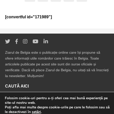
[convertful id="171989"]
Ziarul de Belgia este o publicație online care își propune să
ofere informații utile românilor care trăiesc în Belgia. Toate
articolele publicate pe acest site sunt din surse oficiale și
verificate. Dacă vă place Ziarul de Belgia, nu uitați să vă înscrieți
la newsletter. Mulțumim!
CAUTĂ AICI
Folosim cookie-uri pentru a-ți oferi cea mai bună experiență pe
site-ul nostru web.
Poți afla mai multe despre cookie-urile pe care le folosim sau să
le dezactivezi în
setări
.