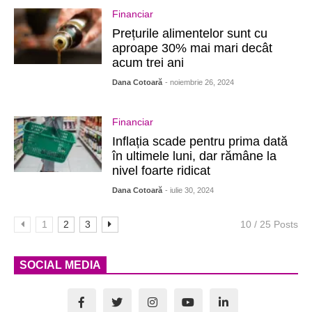
Financiar
Prețurile alimentelor sunt cu
aproape 30% mai mari decât
acum trei ani
Dana Cotoară
- noiembrie 26, 2024
Financiar
Inflația scade pentru prima dată
în ultimele luni, dar rămâne la
nivel foarte ridicat
Dana Cotoară
- iulie 30, 2024
1
2
3
10 / 25 Posts
SOCIAL MEDIA