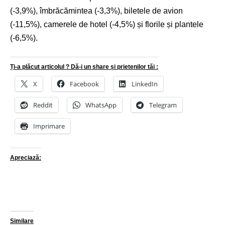
(-3,9%), îmbrăcămintea (-3,3%), biletele de avion
(-11,5%), camerele de hotel (-4,5%) și florile și plantele
(-6,5%).
Ți-a plăcut articolul ? Dă-i un share și prietenilor tăi :
X
Facebook
LinkedIn
Reddit
WhatsApp
Telegram
Imprimare
Apreciază:
Similare