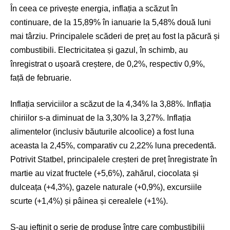
În ceea ce privește energia, inflația a scăzut în
continuare, de la 15,89% în ianuarie la 5,48% două luni
mai târziu. Principalele scăderi de preț au fost la păcură și
combustibili. Electricitatea și gazul, în schimb, au
înregistrat o ușoară creștere, de 0,2%, respectiv 0,9%,
față de februarie.
Inflația serviciilor a scăzut de la 4,34% la 3,88%. Inflația
chiriilor s-a diminuat de la 3,30% la 3,27%. Inflația
alimentelor (inclusiv băuturile alcoolice) a fost luna
aceasta la 2,45%, comparativ cu 2,22% luna precedentă.
Potrivit Statbel, principalele creșteri de preț înregistrate în
martie au vizat fructele (+5,6%), zahărul, ciocolata și
dulceața (+4,3%), gazele naturale (+0,9%), excursiile
scurte (+1,4%) și pâinea și cerealele (+1%).
S-au ieftinit o serie de produse între care combustibilii