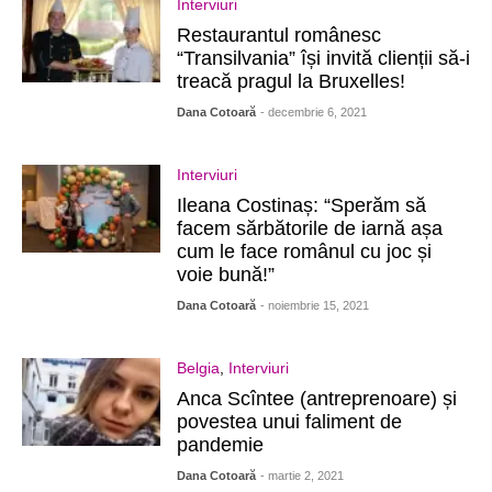
Interviuri
Restaurantul românesc
“Transilvania” își invită clienții să-i
treacă pragul la Bruxelles!
Dana Cotoară
- decembrie 6, 2021
Interviuri
Ileana Costinaș: “Sperăm să
facem sărbătorile de iarnă așa
cum le face românul cu joc și
voie bună!”
Dana Cotoară
- noiembrie 15, 2021
Belgia
,
Interviuri
Anca Scîntee (antreprenoare) și
povestea unui faliment de
pandemie
Dana Cotoară
- martie 2, 2021