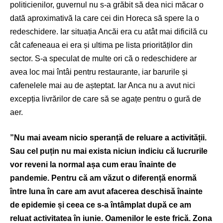
politicienilor, guvernul nu s-a grăbit să dea nici măcar o
dată aproximativă la care cei din Horeca să spere la o
redeschidere. Iar situația Ancăi era cu atât mai dificilă cu
cât cafeneaua ei era și ultima pe lista priorităților din
sector. S-a speculat de multe ori că o redeschidere ar
avea loc mai întâi pentru restaurante, iar barurile și
cafenelele mai au de așteptat. Iar Anca nu a avut nici
excepția livrărilor de care să se agațe pentru o gură de
aer.
”Nu mai aveam nicio speranță de reluare a activității.
Sau cel puțin nu mai exista niciun indiciu că lucrurile
vor reveni la normal așa cum erau înainte de
pandemie. Pentru că am văzut o diferență enormă
între luna în care am avut afacerea deschisă înainte
de epidemie și ceea ce s-a întâmplat după ce am
reluat activitatea în iunie. Oamenilor le este frică. Zona