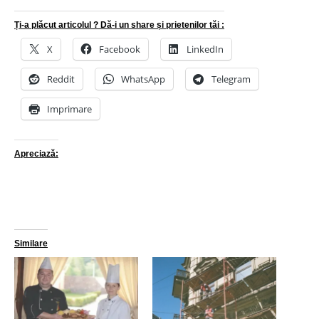
Ți-a plăcut articolul ? Dă-i un share și prietenilor tăi :
X
Facebook
LinkedIn
Reddit
WhatsApp
Telegram
Imprimare
Apreciază:
Similare