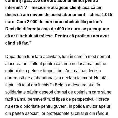
curent și gaz, 150 de euro abonamentul pentru
internet/TV – meciurile atrăgeau clienți așa că am
decis că am nevoie de acest abonament – chiria 1.015
euro. Cam 2.000 de euro erau cheltuielile pe lună.
Deci din diferența asta de 400 de euro se presupune
că ar fi trebuit să trăiesc. Pentru că profit nu am avut
când să fac.”
După două luni fără activitate, luni în care în mod normal
afacerea ar fi înflorit pentru că iarna ne lasă mai puține
opțiuni de a petrece timpul liber, Anca a luat decizia
dureroasă de a abandona și a declara faliment. Nu atât
faptul că totul era închis în Belgia a descurajat-o, în
solidaritate găsim deseori dramul de optimism care să ne
facă să mai perseverăm, ci lipsa de perspectivă. Horeca
nu este o prioritate pentru guvern. În pofida multor apeluri
din partea asociațiilor profesionale și chiar și din rândul