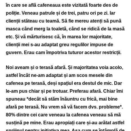
în care se află cafeneaua este vizitată foarte des de
poliție. Veneau patrule și de trei, patru ori pe zi. Iar
clienții stăteau cu teamă. Să fie mereu atenți să pună
masca când merg la toaletă, când se ridică de la masă
etc. Și vă mărturisesc că, în marea lor majoritate,
clienții mei s-au adaptat greu regulilor impuse de
guvern. Erau cam împotriva tuturor acestor restricții.
Noi aveam și o terasă afară. Și majoritatea voia acolo,
astfel încât ne-am adaptat și am scos mesele din
cafenea pe terasă, deși spațiul era destul de mic. Dar
le-am pus chiar și pe trotuar. Preferau afară. Chiar îmi
spuneau *decât să stăm înăuntru cu frică, mai bine
afară pe terasă. Nu vrem să vă facem dvs. probleme*.
80% dintre cei care veneau la cafenea veneau să mă
susțină pe mine. Erau apropiați care și-au arătat astfel
sprijinul pentru inițiativa mea. Așa cum se întâmplă de