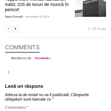
Aalst; 225 de locuri de muncă în
pericol!
Dana Cotoară
- decembrie 19, 2024
3 / 29 Posts
COMMENTS
Wordpress (0)
Facebook (
)
Lasă un răspuns
Adresa ta de email nu va fi publicată.
Câmpurile
obligatorii sunt marcate cu
*
Comentariu
*