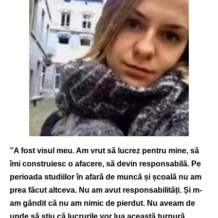
”A fost visul meu. Am vrut să lucrez pentru mine, să
îmi construiesc o afacere, să devin responsabilă. Pe
perioada studiilor în afară de muncă și școală nu am
prea făcut altceva. Nu am avut responsabilități. Și m-
am gândit că nu am nimic de pierdut. Nu aveam de
unde să știu că lucrurile vor lua această turnură