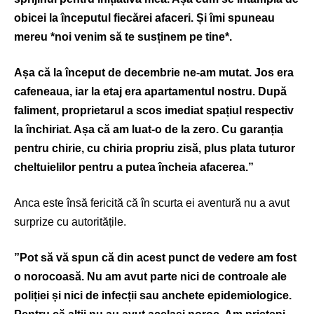
obicei la începutul fiecărei afaceri. Și îmi spuneau
mereu *noi venim să te susținem pe tine*.
Așa că la început de decembrie ne-am mutat. Jos era
cafeneaua, iar la etaj era apartamentul nostru. După
faliment, proprietarul a scos imediat spațiul respectiv
la închiriat. Așa că am luat-o de la zero. Cu garanția
pentru chirie, cu chiria propriu zisă, plus plata tuturor
cheltuielilor pentru a putea încheia afacerea.”
Anca este însă fericită că în scurta ei aventură nu a avut
surprize cu autoritățile.
”Pot să vă spun că din acest punct de vedere am fost
o norocoasă. Nu am avut parte nici de controale ale
poliției și nici de infecții sau anchete epidemiologice.