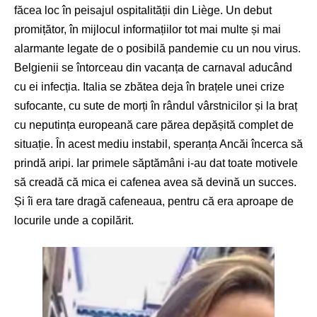
făcea loc în peisajul ospitalității din Liège. Un debut
promițător, în mijlocul informațiilor tot mai multe și mai
alarmante legate de o posibilă pandemie cu un nou virus.
Belgienii se întorceau din vacanța de carnaval aducând
cu ei infecția. Italia se zbătea deja în brațele unei crize
sufocante, cu sute de morți în rândul vârstnicilor și la braț
cu neputința europeană care părea depășită complet de
situație. În acest mediu instabil, speranța Ancăi încerca să
prindă aripi. Iar primele săptămâni i-au dat toate motivele
să creadă că mica ei cafenea avea să devină un succes.
Și îi era tare dragă cafeneaua, pentru că era aproape de
locurile unde a copilărit.