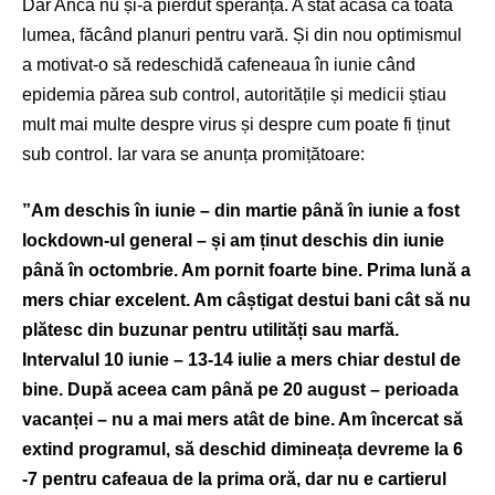
Dar Anca nu și-a pierdut speranța. A stat acasă ca toată
lumea, făcând planuri pentru vară. Și din nou optimismul
a motivat-o să redeschidă cafeneaua în iunie când
epidemia părea sub control, autoritățile și medicii știau
mult mai multe despre virus și despre cum poate fi ținut
sub control. Iar vara se anunța promițătoare:
”Am deschis în iunie – din martie până în iunie a fost
lockdown-ul general – și am ținut deschis din iunie
până în octombrie. Am pornit foarte bine. Prima lună a
mers chiar excelent. Am câștigat destui bani cât să nu
plătesc din buzunar pentru utilități sau marfă.
Intervalul 10 iunie – 13-14 iulie a mers chiar destul de
bine. După aceea cam până pe 20 august – perioada
vacanței – nu a mai mers atât de bine. Am încercat să
extind programul, să deschid dimineața devreme la 6
-7 pentru cafeaua de la prima oră, dar nu e cartierul