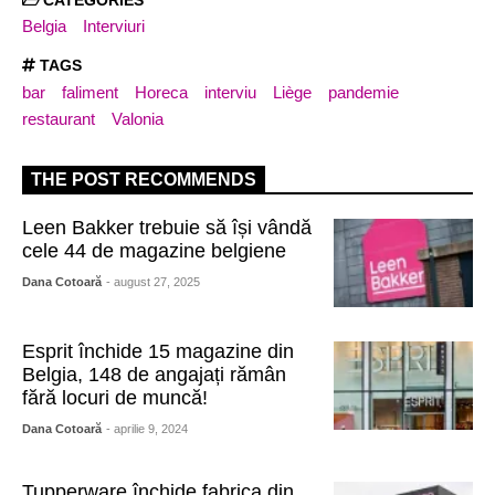
CATEGORIES
Belgia
Interviuri
TAGS
bar
faliment
Horeca
interviu
Liège
pandemie
restaurant
Valonia
THE POST RECOMMENDS
Leen Bakker trebuie să își vândă
cele 44 de magazine belgiene
Dana Cotoară
- august 27, 2025
Esprit închide 15 magazine din
Belgia, 148 de angajați rămân
fără locuri de muncă!
Dana Cotoară
- aprilie 9, 2024
Tupperware închide fabrica din