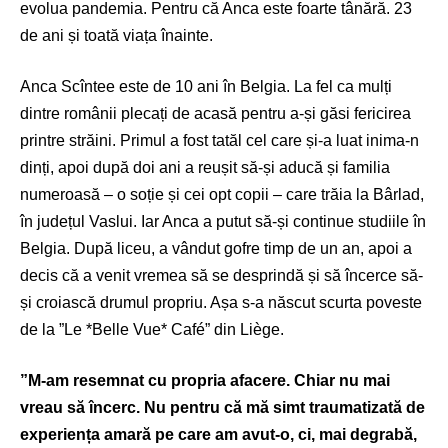
evolua pandemia. Pentru că Anca este foarte tânără. 23
de ani și toată viața înainte.
Anca Scîntee este de 10 ani în Belgia. La fel ca mulți
dintre românii plecați de acasă pentru a-și găsi fericirea
printre străini. Primul a fost tatăl cel care și-a luat inima-n
dinți, apoi după doi ani a reușit să-și aducă și familia
numeroasă – o soție și cei opt copii – care trăia la Bârlad,
în județul Vaslui. Iar Anca a putut să-și continue studiile în
Belgia. După liceu, a vândut gofre timp de un an, apoi a
decis că a venit vremea să se desprindă și să încerce să-
și croiască drumul propriu. Așa s-a născut scurta poveste
de la ”Le *Belle Vue* Café” din Liège.
”M-am resemnat cu propria afacere. Chiar nu mai
vreau să încerc. Nu pentru că mă simt traumatizată de
experiența amară pe care am avut-o, ci, mai degrabă,