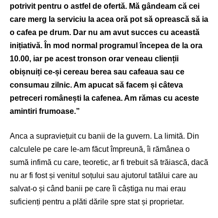
potrivit pentru o astfel de ofertă. Mă gândeam că cei
care merg la serviciu la acea oră pot să oprească să ia
o cafea pe drum. Dar nu am avut succes cu această
inițiativă. În mod normal programul începea de la ora
10.00, iar pe acest tronson orar veneau clienții
obișnuiți ce-și cereau berea sau cafeaua sau ce
consumau zilnic. Am apucat să facem și câteva
petreceri românești la cafenea. Am rămas cu aceste
amintiri frumoase.”
Anca a supraviețuit cu banii de la guvern. La limită. Din
calculele pe care le-am făcut împreună, îi rămânea o
sumă infimă cu care, teoretic, ar fi trebuit să trăiască, dacă
nu ar fi fost și venitul soțului sau ajutorul tatălui care au
salvat-o și când banii pe care îi câștiga nu mai erau
suficienți pentru a plăti dările spre stat și proprietar.