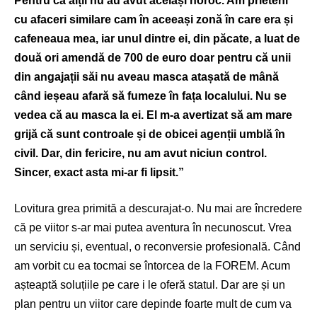
Pentru că alții nu au avut același noroc. Am prieteni
cu afaceri similare cam în aceeași zonă în care era și
cafeneaua mea, iar unul dintre ei, din păcate, a luat de
două ori amendă de 700 de euro doar pentru că unii
din angajații săi nu aveau masca atașată de mână
când ieșeau afară să fumeze în fața localului. Nu se
vedea că au masca la ei. El m-a avertizat să am mare
grijă că sunt controale și de obicei agenții umblă în
civil. Dar, din fericire, nu am avut niciun control.
Sincer, exact asta mi-ar fi lipsit.”
Lovitura grea primită a descurajat-o. Nu mai are încredere
că pe viitor s-ar mai putea aventura în necunoscut. Vrea
un serviciu și, eventual, o reconversie profesională. Când
am vorbit cu ea tocmai se întorcea de la FOREM. Acum
așteaptă soluțiile pe care i le oferă statul. Dar are și un
plan pentru un viitor care depinde foarte mult de cum va