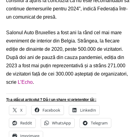
consiliul a ajuns la concluzia că nu este recomandabil să
continue demersurile pentru 2024”, indică Federația într-
un comunicat de presă.
Salonul Auto Bruxelles a fost ani la rând cel mai mare
eveniment de interior din Belgia. Strângea, la fiecare
ediție de dinainte de 2020, peste 500.000 de vizitatori.
După doi ani de pauză din cauza pandemiei, ediția din
2023 a fost mai puțin reprezentativă și a strâns 271.000
de vizitatori față de cei 300.000 așteptați de organizatori,
scrie
L’Echo
.
Ți-a plăcut articolul ? Dă-i un share și prietenilor tăi :
X
Facebook
LinkedIn
Reddit
WhatsApp
Telegram
Imprimare