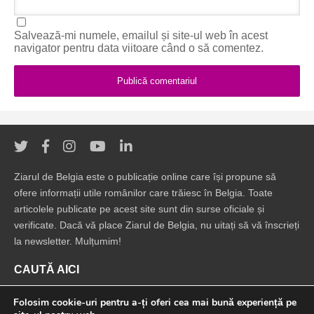
Salvează-mi numele, emailul și site-ul web în acest
navigator pentru data viitoare când o să comentez.
Ziarul de Belgia este o publicație online care își propune să
ofere informații utile românilor care trăiesc în Belgia. Toate
articolele publicate pe acest site sunt din surse oficiale și
verificate. Dacă vă place Ziarul de Belgia, nu uitați să vă înscrieți
la newsletter. Mulțumim!
CAUTĂ AICI
Folosim cookie-uri pentru a-ți oferi cea mai bună experiență pe