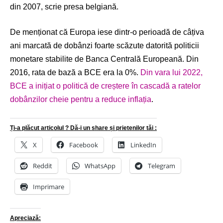
din 2007, scrie presa belgiană.
De menționat că Europa iese dintr-o perioadă de câțiva
ani marcată de dobânzi foarte scăzute datorită politicii
monetare stabilite de Banca Centrală Europeană. Din
2016, rata de bază a BCE era la 0%.
Din vara lui 2022,
BCE a inițiat o politică de creștere în cascadă a ratelor
dobânzilor cheie pentru a reduce inflația
.
Ți-a plăcut articolul ? Dă-i un share și prietenilor tăi :
X
Facebook
LinkedIn
Reddit
WhatsApp
Telegram
Imprimare
Apreciază: