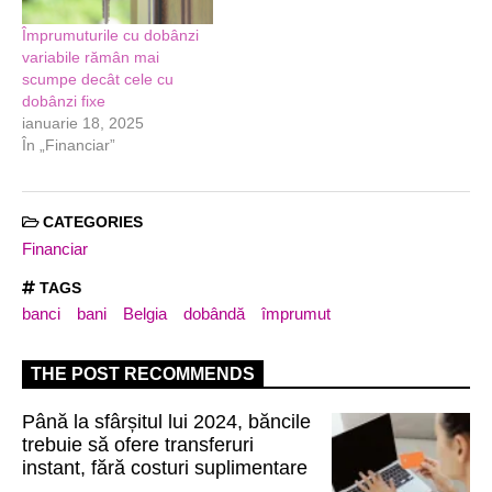
Împrumuturile cu dobânzi
variabile rămân mai
scumpe decât cele cu
dobânzi fixe
ianuarie 18, 2025
În „Financiar”
CATEGORIES
Financiar
TAGS
banci
bani
Belgia
dobândă
împrumut
THE POST RECOMMENDS
Până la sfârșitul lui 2024, băncile
trebuie să ofere transferuri
instant, fără costuri suplimentare