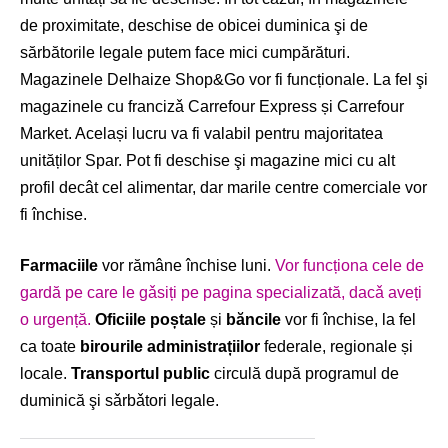
de proximitate, deschise de obicei duminica şi de
sărbătorile legale putem face mici cumpărături.
Magazinele Delhaize Shop&Go vor fi funcționale. La fel şi
magazinele cu francizǎ Carrefour Express și Carrefour
Market. Același lucru va fi valabil pentru majoritatea
unităților Spar. Pot fi deschise şi magazine mici cu alt
profil decât cel alimentar, dar marile centre comerciale vor
fi închise.
Farmaciile
vor rămâne închise luni.
Vor funcționa cele de
gardă pe care le gǎsiți pe pagina specializată, dacǎ aveți
o urgență.
Oficiile poștale
și
băncile
vor fi închise, la fel
ca toate
birourile administrațiilor
federale, regionale și
locale.
Transportul public
circulă după programul de
duminică şi sǎrbǎtori legale.