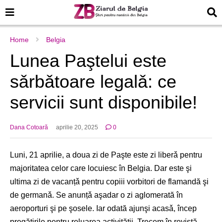
Home
Belgia
Lunea Paştelui este
sǎrbǎtoare legalǎ: ce
servicii sunt disponibile!
Dana Cotoară
aprilie 20, 2025
0
Luni, 21 aprilie, a doua zi de Paşte este zi liberǎ pentru
majoritatea celor care locuiesc în Belgia. Dar este şi
ultima zi de vacanțǎ pentru copiii vorbitori de flamandă şi
de germanǎ. Se anunțǎ aşadar o zi aglomerată în
aeroporturi şi pe şosele. Iar odată ajunşi acasǎ, încep
pregătirile pentru reluarea activității. Trecem în revistă