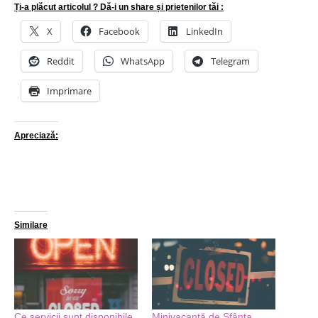
Ți-a plăcut articolul ? Dă-i un share și prietenilor tăi :
X
Facebook
LinkedIn
Reddit
WhatsApp
Telegram
Imprimare
Apreciază:
Similare
Ce servicii sunt disponibile
Minivacanță de Sfânta