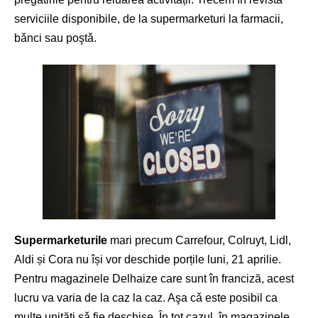
serviciile disponibile, de la supermarketuri la farmacii,
bǎnci sau poştǎ.
Supermarketurile
mari precum Carrefour, Colruyt, Lidl,
Aldi și Cora nu își vor deschide porțile luni, 21 aprilie.
Pentru magazinele Delhaize care sunt în franciză, acest
lucru va varia de la caz la caz. Aşa cǎ este posibil ca
multe unități sǎ fie deschise. În tot cazul, în magazinele