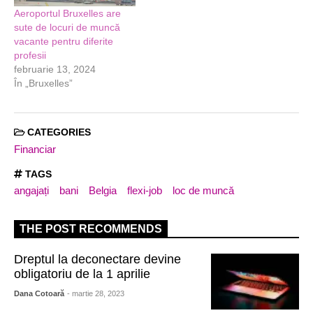
Aeroportul Bruxelles are
sute de locuri de muncă
vacante pentru diferite
profesii
februarie 13, 2024
În „Bruxelles”
CATEGORIES
Financiar
TAGS
angajați
bani
Belgia
flexi-job
loc de muncă
THE POST RECOMMENDS
Dreptul la deconectare devine
obligatoriu de la 1 aprilie
Dana Cotoară
- martie 28, 2023