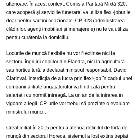
ulterioare. În acest context, Comisia Paritară Mixtă 320,
care acoperă și serviciile funerare, va utiliza flexi-joburile
doar pentru sarcini ocazionale. CP 323 (administrarea
clădirilor, agenți imobiliari și menajerele) nu le va utiliza
pentru curățenia la domiciliu.
Locurile de muncă flexibile nu vor fi extinse nici la
sectorul îngrijirii copiilor din Flandra, nici la agricultură
sau horticultură, a declarat ministrul responsabil, David
Clarinval. Interdicția de a lucra prin flexi-job în cadrul unei
companii afiliate angajatorului va fi ridicată pentru
salariații cu normă întreagă. La un an de la intrarea în
vigoare a legii, CP-urile vor trebui să prezinte o evaluare
ministrului muncii.
Creat inițial în 2015 pentru a atenua deficitul de forță de
muncă din sectorul Horeca, sistemul a fost extins treptat