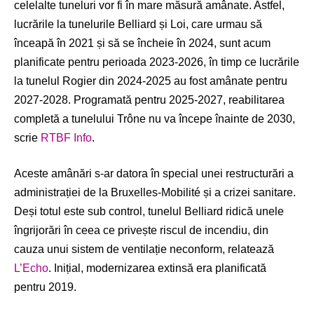
celelalte tuneluri vor fi în mare măsură amânate. Astfel,
lucrările la tunelurile Belliard și Loi, care urmau să
înceapă în 2021 și să se încheie în 2024, sunt acum
planificate pentru perioada 2023-2026, în timp ce lucrările
la tunelul Rogier din 2024-2025 au fost amânate pentru
2027-2028. Programată pentru 2025-2027, reabilitarea
completă a tunelului Trône nu va începe înainte de 2030,
scrie
RTBF Info
.
Aceste amânări s-ar datora în special unei restructurări a
administrației de la Bruxelles-Mobilité și a crizei sanitare.
Deși totul este sub control, tunelul Belliard ridică unele
îngrijorări în ceea ce privește riscul de incendiu, din
cauza unui sistem de ventilație neconform, relatează
L’Echo
. Inițial, modernizarea extinsă era planificată
pentru 2019.