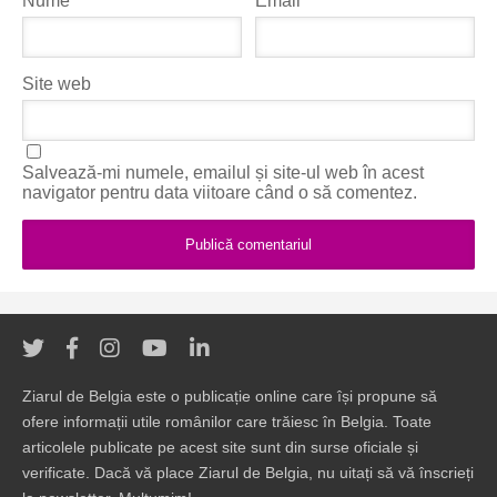
Nume
*
Email
*
Site web
Salvează-mi numele, emailul și site-ul web în acest
navigator pentru data viitoare când o să comentez.
Ziarul de Belgia este o publicație online care își propune să
ofere informații utile românilor care trăiesc în Belgia. Toate
articolele publicate pe acest site sunt din surse oficiale și
verificate. Dacă vă place Ziarul de Belgia, nu uitați să vă înscrieți