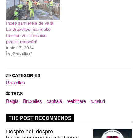
Încep șantierele de vară.
La Bruxelles mai multe
tuneluri vor fi închise
pentru renovări!
iunie 17, 2024
În „Bruxelles”
CATEGORIES
Bruxelles
TAGS
Belgia
Bruxelles
capitală
reabilitare
tuneluri
THE POST RECOMMENDS
Despre noi, despre
binecuvântarea de a fi diferiți,