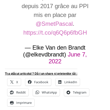
depuis 2017 grâce au PPI
mis en place par
@SmetPascal
.
https://t.co/q6Q6p6fbGH
— Elke Van den Brandt
(@elkevdbrandt)
June 7,
2022
Ți-a plăcut articolul ? Dă-i un share și prietenilor tăi :
X
Facebook
LinkedIn
Reddit
WhatsApp
Telegram
Imprimare