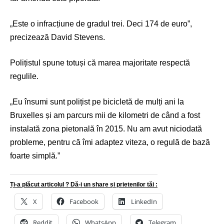
„Este o infracțiune de gradul trei. Deci 174 de euro”,
precizează David Stevens.
Polițistul spune totuși că marea majoritate respectă
regulile.
„Eu însumi sunt polițist pe bicicletă de mulți ani la
Bruxelles și am parcurs mii de kilometri de când a fost
instalată zona pietonală în 2015. Nu am avut niciodată
probleme, pentru că îmi adaptez viteza, o regulă de bază
foarte simplă.”
Ți-a plăcut articolul ? Dă-i un share și prietenilor tăi :
X
Facebook
LinkedIn
Reddit
WhatsApp
Telegram