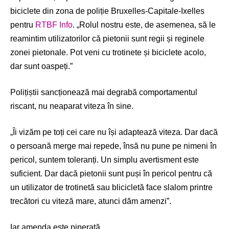
biciclete din zona de poliție Bruxelles-Capitale-Ixelles
pentru
RTBF Info
. „Rolul nostru este, de asemenea, să le
reamintim utilizatorilor că pietonii sunt regii și reginele
zonei pietonale. Pot veni cu trotinete și biciclete acolo,
dar sunt oaspeți.”
Polițiștii sancționează mai degrabă comportamentul
riscant, nu neaparat viteza în sine.
„Îi vizăm pe toți cei care nu își adaptează viteza. Dar dacă
o persoană merge mai repede, însă nu pune pe nimeni în
pericol, suntem toleranți. Un simplu avertisment este
suficient. Dar dacă pietonii sunt puși în pericol pentru că
un utilizator de trotinetă sau blicicletă face slalom printre
trecători cu viteză mare, atunci dăm amenzi”.
Iar amenda este piperată.