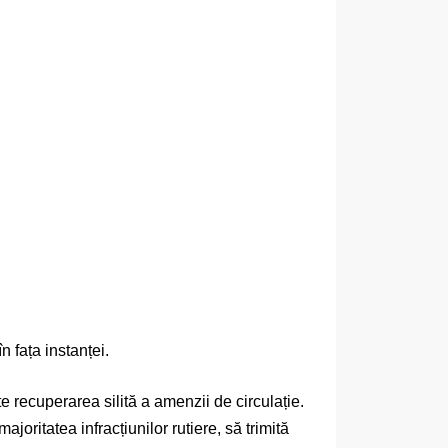
n fața instanței.
e recuperarea silită a amenzii de circulație.
oritatea infracțiunilor rutiere, să trimită