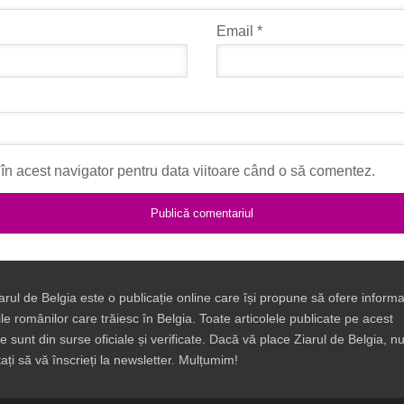
Email
*
în acest navigator pentru data viitoare când o să comentez.
arul de Belgia este o publicație online care își propune să ofere informaț
ile românilor care trăiesc în Belgia. Toate articolele publicate pe acest
te sunt din surse oficiale și verificate. Dacă vă place Ziarul de Belgia, n
tați să vă înscrieți la newsletter. Mulțumim!