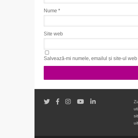
Nume
*
Site web
Salvează-mi numele, emailul și site-ul web 
Zi
ut
si
ui