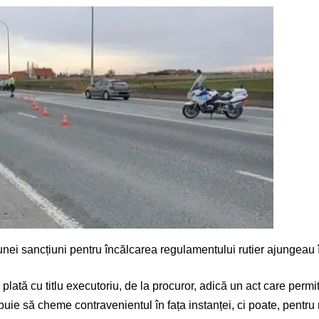
unei sancțiuni pentru încălcarea regulamentului rutier ajungeau î
lată cu titlu executoriu, de la procuror, adică un act care permit
e să cheme contravenientul în fața instanței, ci poate, pentru maj