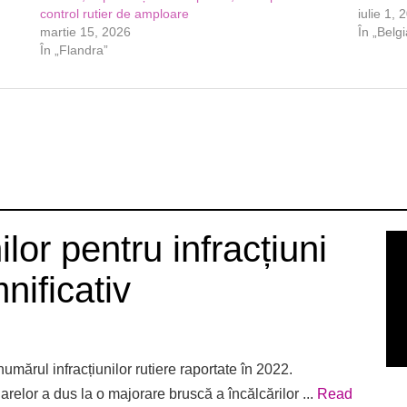
control rutier de amploare
iulie 1, 
martie 15, 2026
În „Belgi
În „Flandra”
lor pentru infracțiuni
nificativ
umărul infracțiunilor rutiere raportate în 2022.
relor a dus la o majorare bruscă a încălcărilor ...
Read