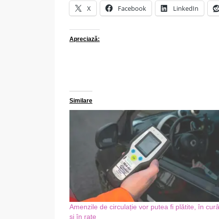
X
Facebook
LinkedIn
Apreciază:
Similare
Amenzile de circulație vor putea fi plătite, în cur
și în rate