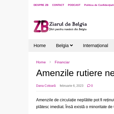
DESPRE ZB
CONTACT
PODCAST
Politica de Confidențiali
Home
Belgia
Internațional
Home
Financiar
Amenzile rutiere nep
Dana Cotoară
februarie 6, 2023
0
Amenzile de circulație neplătite pot fi rețin
plătesc imediat. Însă există o minoritate de