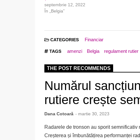
septembrie 12, 2022
În „Belgia”
Financiar
CATEGORIES
amenzi
Belgia
regulament rutier
TAGS
THE POST RECOMMENDS
Numărul sancțiuni
rutiere crește sem
Dana Cotoară
- martie 30, 2023
Radarele de tronson au sporit semnificativ n
Creșterea și îmbunătățirea performanței rada