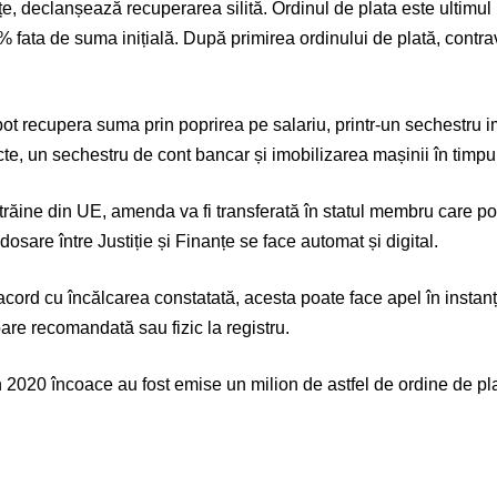
e, declanșează recuperarea silită. Ordinul de plata este ultimul 
 fata de suma inițială. După primirea ordinului de plată, contrav
ot recupera suma prin poprirea pe salariu, printr-un sechestru 
cte, un sechestru de cont bancar și imobilizarea mașinii în timpul
răine din UE, amenda va fi transferată în statul membru care p
sare între Justiție și Finanțe se face automat și digital.
acord cu încălcarea constatată, acesta poate face apel în instanț
oare recomandată sau fizic la registru.
din 2020 încoace au fost emise un milion de astfel de ordine de pl