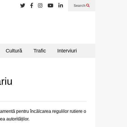
Search
Cultură
Trafic
Interviuri
riu
o amentă pentru încălcarea regulilor rutiere o
a autorităților.