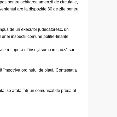
pas pentru achitarea amenzii de circulatie,
enientul are la dispoziție 30 de zile pentru
impus de un executor judecătoresc, un
 unei inspecții comune poliție-finanțe.
oate recupera el însuși suma în cauză sau
ă împotriva ordinului de plată. Contestația
ată, se arată într-un comunicat de presă al