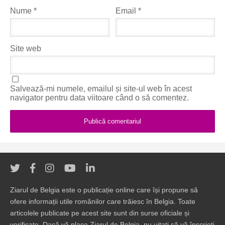
Nume
*
Email
*
Site web
Salvează-mi numele, emailul și site-ul web în acest
navigator pentru data viitoare când o să comentez.
Ziarul de Belgia este o publicație online care își propune să
ofere informații utile românilor care trăiesc în Belgia. Toate
articolele publicate pe acest site sunt din surse oficiale și
verificate. Dacă vă place Ziarul de Belgia, nu uitați să vă înscrieți