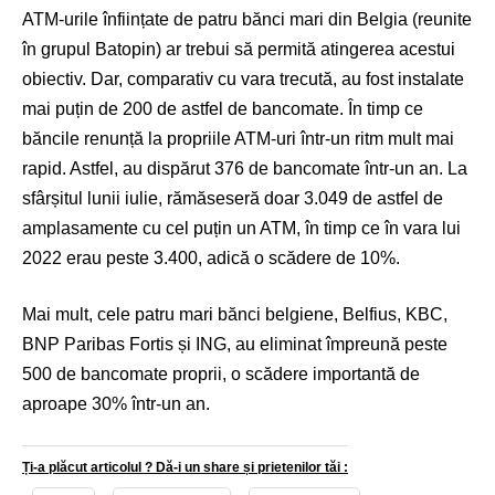
ATM-urile înființate de patru bănci mari din Belgia (reunite
în grupul Batopin) ar trebui să permită atingerea acestui
obiectiv. Dar, comparativ cu vara trecută, au fost instalate
mai puțin de 200 de astfel de bancomate. În timp ce
băncile renunță la propriile ATM-uri într-un ritm mult mai
rapid. Astfel, au dispărut 376 de bancomate într-un an. La
sfârșitul lunii iulie, rămăseseră doar 3.049 de astfel de
amplasamente cu cel puțin un ATM, în timp ce în vara lui
2022 erau peste 3.400, adică o scădere de 10%.
Mai mult, cele patru mari bănci belgiene, Belfius, KBC,
BNP Paribas Fortis și ING, au eliminat împreună peste
500 de bancomate proprii, o scădere importantă de
aproape 30% într-un an.
Ți-a plăcut articolul ? Dă-i un share și prietenilor tăi :