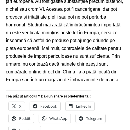
țări europene. Au fost găsite substanțele precum bisfenol,
nichel sau crom VI. Acestea pot fi cancerigene, dar pot
provoca și iritații ale pielii sau pot ne pot perturba
hormonal. Studiul mai arată că îmbrăcămintea importată
nu este verificată minuțios peste tot în Europa, ceea ce
înseamnă că astfel de produse pot ajunge oriunde pe
piața europeană. Mai mult, controalele de calitate pentru
produsele de import periculoase nu sunt suficiente. Prin
urmare, nu contează dacă hainele chinezești sunt
cumpărate online direct din China, la o piață locală din
Europa sau într-un magazin de îmbrăcăminte de marcă.
Ți-a plăcut articolul ? Dă-i un share și prietenilor tăi :
X
Facebook
LinkedIn
Reddit
WhatsApp
Telegram