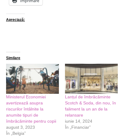
Imprimare
Apreciază:
Similare
Ministerul Economiei
Lanțul de îmbrăcăminte
avertizează asupra
Scotch & Soda, din nou, în
riscurilor întâlnite la
faliment la un an de la
anumite tipuri de
relansare
îmbrăcăminte pentru copii
iunie 14, 2024
august 3, 2023
În „Financiar”
În „Belgia”