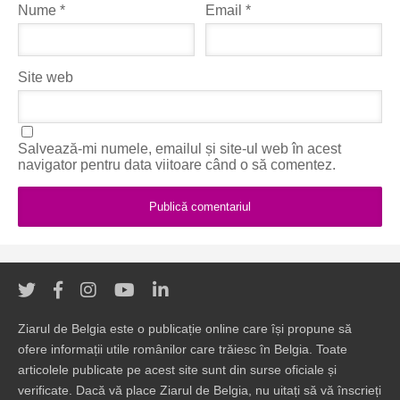
Nume
*
Email
*
Site web
Salvează-mi numele, emailul și site-ul web în acest
navigator pentru data viitoare când o să comentez.
Ziarul de Belgia este o publicație online care își propune să
ofere informații utile românilor care trăiesc în Belgia. Toate
articolele publicate pe acest site sunt din surse oficiale și
verificate. Dacă vă place Ziarul de Belgia, nu uitați să vă înscrieți