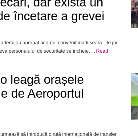
ecări, dar există un
de încetare a grevei
arleroi au aprobat acordul convenit marți seara. De joi
eva personalului de securitate se încheie. ...
Read
co leagă orașele
ge de Aeroportul
rmează să introducă o rută internațională de transfer