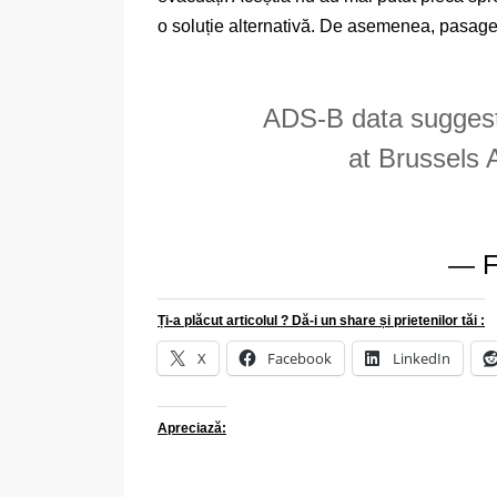
o soluție alternativă. De asemenea, pasageri
ADS-B data suggest
at Brussels 
— F
Ți-a plăcut articolul ? Dă-i un share și prietenilor tăi :
X
Facebook
LinkedIn
Apreciază: