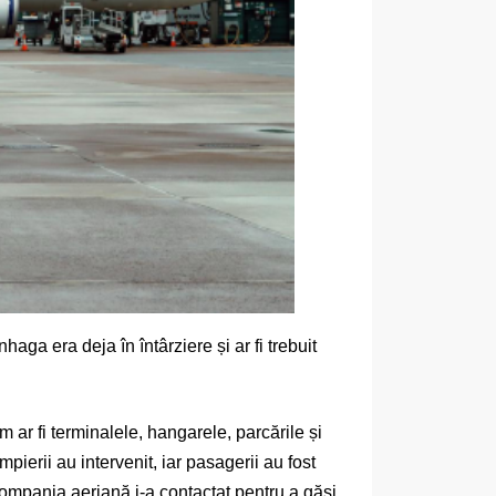
ga era deja în întârziere și ar fi trebuit
m ar fi terminalele, hangarele, parcările și
ierii au intervenit, iar pasagerii au fost
compania aeriană i-a contactat pentru a găsi