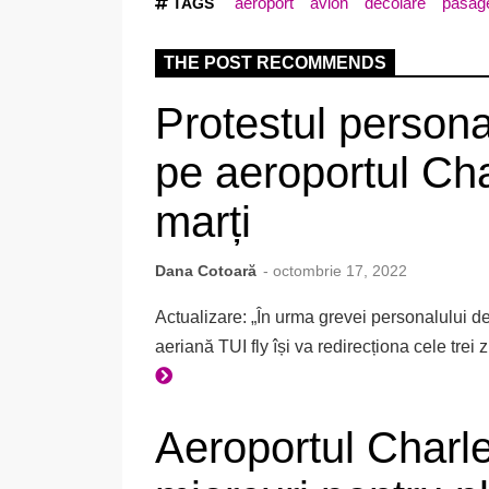
aeroport
avion
decolare
pasage
TAGS
THE POST RECOMMENDS
Protestul persona
pe aeroportul Cha
marți
Dana Cotoară
- octombrie 17, 2022
Actualizare: „În urma grevei personalului d
aeriană TUI fly își va redirecționa cele trei
Aeroportul Charl