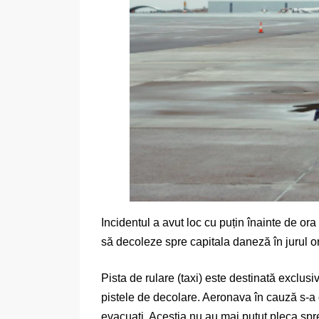
Incidentul a avut loc cu puțin înainte de or
să decoleze spre capitala daneză în jurul ore
Pista de rulare (taxi) este destinată exclusi
pistele de decolare. Aeronava în cauză s-a o
evacuați. Aceștia nu au mai putut pleca spr