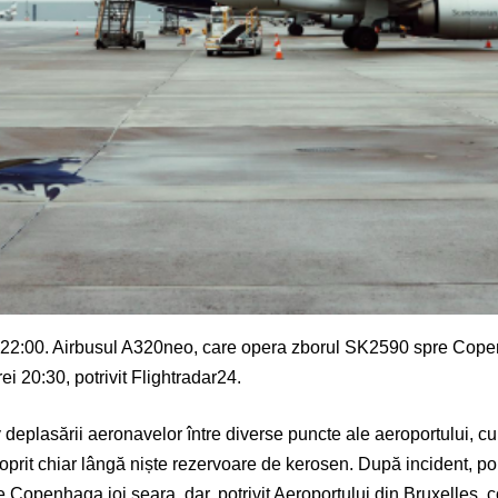
a 22:00. Airbusul A320neo, care opera zborul SK2590 spre Copenha
i 20:30, potrivit Flightradar24.
v deplasării aeronavelor între diverse puncte ale aeroportului, cu
prit chiar lângă niște rezervoare de kerosen. După incident, pomp
e Copenhaga joi seara, dar, potrivit Aeroportului din Bruxelles, 