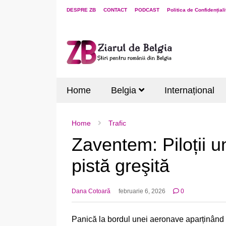
DESPRE ZB
CONTACT
PODCAST
Politica de Confidențiali
Home
Belgia
Internațional
Home
Trafic
Zaventem: Piloții 
pistă greşită
Dana Cotoară
februarie 6, 2026
0
Panică la bordul unei aeronave aparținând S