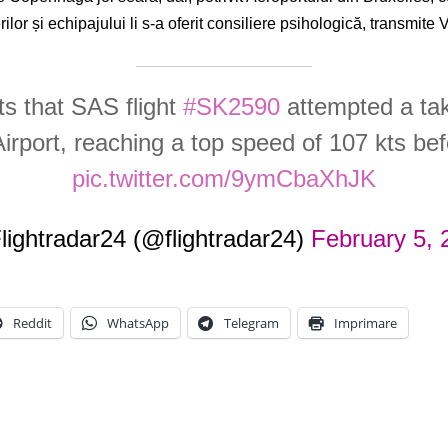
lor și echipajului li s-a oferit consiliere psihologică, transmit
s that SAS flight
#SK2590
attempted a tak
Airport, reaching a top speed of 107 kts bef
pic.twitter.com/9ymCbaXhJK
lightradar24 (@flightradar24)
February 5, 
Reddit
WhatsApp
Telegram
Imprimare