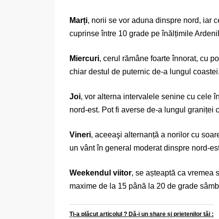
Marți
, norii se vor aduna dinspre nord, iar 
cuprinse între 10 grade pe înălțimile Ardenil
Miercuri
, cerul rămâne foarte înnorat, cu p
chiar destul de puternic de-a lungul coastei
Joi
, vor alterna intervalele senine cu cele 
nord-est. Pot fi averse de-a lungul graniței 
Vineri
, aceeaşi alternanță a norilor cu soa
un vânt în general moderat dinspre nord-est,
Weekendul viitor
, se așteaptă ca vremea s
maxime de la 15 până la 20 de grade sâmbăt
Ți-a plăcut articolul ? Dă-i un share și prietenilor tăi :