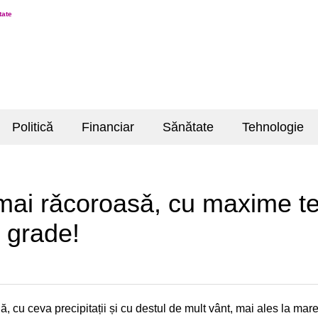
tate
Politică
Financiar
Sănătate
Tehnologie
 mai rǎcoroasǎ, cu maxime t
 grade!
cu ceva precipitații și cu destul de mult vânt, mai ales la mare,