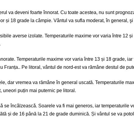
cerul va deveni foarte înnorat. Cu toate acestea, nu sunt prognoz
or și 18 grade la câmpie. Vântul va sufla moderat, în general, şi 
osibile averse izolate. Temperaturile maxime vor varia între 12 și
.
înnorate. Temperaturile maxime vor varia între 13 și 18 grade, iar
cu Franța.. Pe litoral, vântul de nord-est va rămâne destul de put
rele, dar vremea va rămâne în general uscată. Temperaturile maxi
 uneori puțin mai puternic pe litoral.
ǎ se încǎlzeascǎ. Soarele va fi mai generos, iar temperaturile v
ă și de 16 până la 21 de grade duminică. Și vântul se va potol