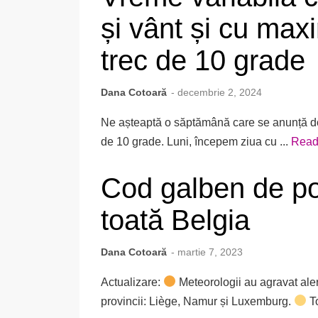
și vânt și cu max
trec de 10 grade
Dana Cotoară
- decembrie 2, 2024
Ne așteaptă o săptămână care se anunță do
de 10 grade. Luni, începem ziua cu ...
Read
Cod galben de po
toată Belgia
Dana Cotoară
- martie 7, 2023
Actualizare:
Meteorologii au agravat alert
provincii: Liège, Namur și Luxemburg.
To