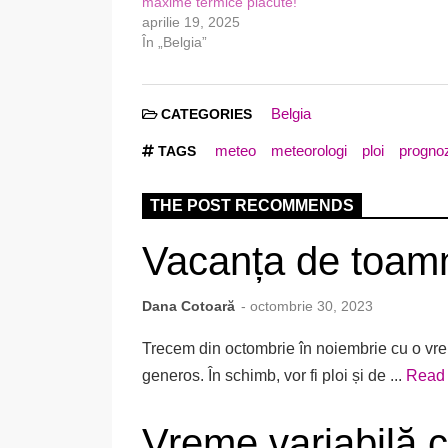
maxime termice plǎcute!
aprilie 19, 2025
În „Belgia”
Belgia
CATEGORIES
meteo
meteorologi
ploi
progno
TAGS
THE POST RECOMMENDS
Vacanța de toamnă
Dana Cotoară
- octombrie 30, 2023
Trecem din octombrie în noiembrie cu o vre
generos. În schimb, vor fi ploi și de ...
Read
Vreme variabilă c