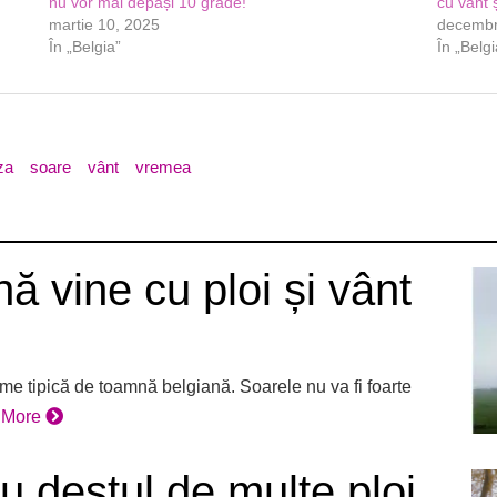
nu vor mai depăși 10 grade!
cu vânt 
martie 10, 2025
decembr
În „Belgia”
În „Belgi
za
soare
vânt
vremea
 vine cu ploi și vânt
me tipică de toamnă belgiană. Soarele nu va fi foarte
 More
u destul de multe ploi