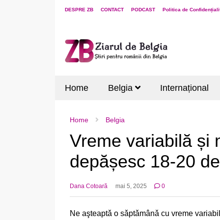
DESPRE ZB
CONTACT
PODCAST
Politica de Confidențiali
Home
Belgia
Internațional
Home
Belgia
Vreme variabilă și
depășesc 18-20 de
Dana Cotoară
mai 5, 2025
0
Ne aşteaptǎ o sǎptǎmânǎ cu vreme variabilă, 