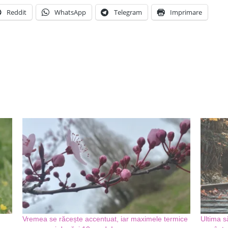
Reddit
WhatsApp
Telegram
Imprimare
Vremea se răcește accentuat, iar maximele termice
Ultima s