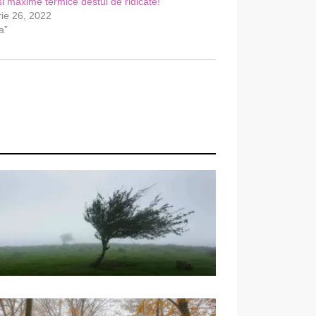
și maxime termice destul de ridicate!
ie 26, 2022
a”