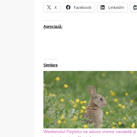
X
Facebook
LinkedIn
Apreciază:
Similare
Weekendul Paştelui ne aduce vreme variabilǎ şi