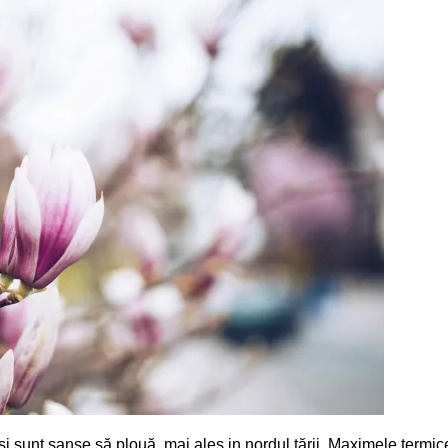
și sunt șanse să plouă, mai ales in nordul țării. Maximele termice