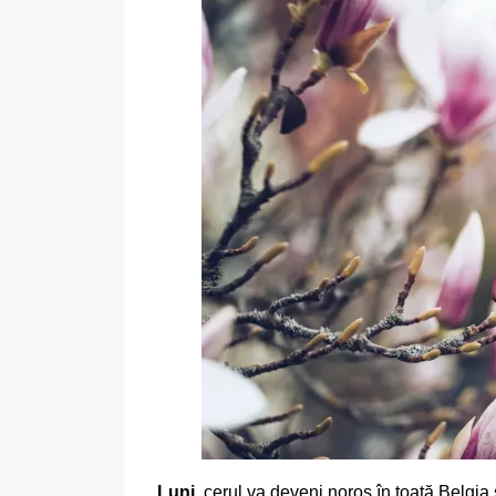
Luni
, cerul va deveni noros în toată Belgia 