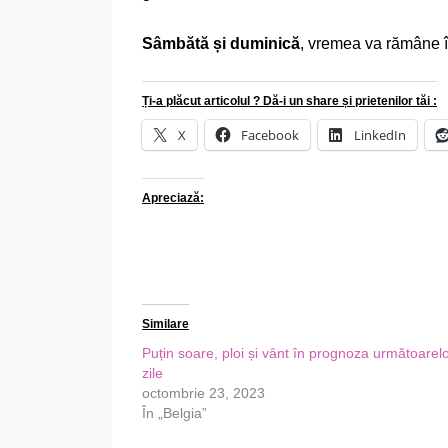
Sâmbătă și duminică
, vremea va rămâne în
Ți-a plăcut articolul ? Dă-i un share și prietenilor tăi :
X
Facebook
LinkedIn
Apreciază:
Similare
Puțin soare, ploi și vânt în prognoza următoarel
zile
octombrie 23, 2023
În „Belgia”