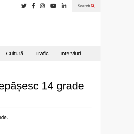
Search
Cultură
Trafic
Interviuri
 depășesc 14 grade
nde.