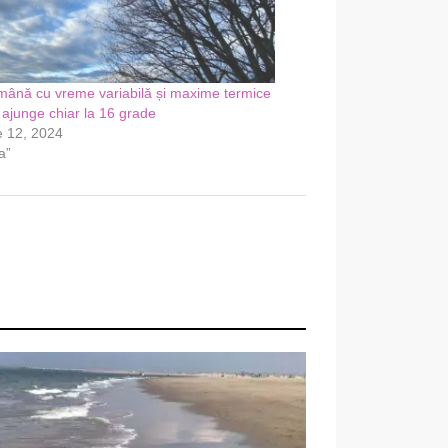
ână cu vreme variabilă și maxime termice
 ajunge chiar la 16 grade
e 12, 2024
a”