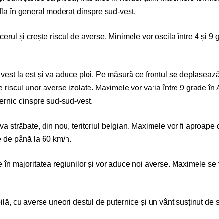
fla în general moderat dinspre sud-vest.
 cerul și crește riscul de averse. Minimele vor oscila între 4 și 
a vest la est și va aduce ploi. Pe măsură ce frontul se deplaseaz
iscul unor averse izolate. Maximele vor varia între 9 grade în A
ternic dinspre sud-sud-vest.
va străbate, din nou, teritoriul belgian. Maximele vor fi aproape 
le de până la 60 km/h.
nge în majoritatea regiunilor și vor aduce noi averse. Maximele s
ilă, cu averse uneori destul de puternice și un vânt susținut de 