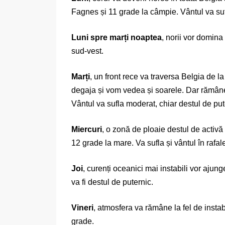
Fagnes și 11 grade la câmpie. Vântul va su
Luni spre marți noaptea
, norii vor domina
sud-vest.
Marți
, un front rece va traversa Belgia de l
degaja și vom vedea și soarele. Dar rămâne r
Vântul va sufla moderat, chiar destul de pu
Miercuri
, o zonă de ploaie destul de activă 
12 grade la mare. Va sufla și vântul în rafa
Joi
, curenți oceanici mai instabili vor aju
va fi destul de puternic.
Vineri
, atmosfera va rămâne la fel de instab
grade.