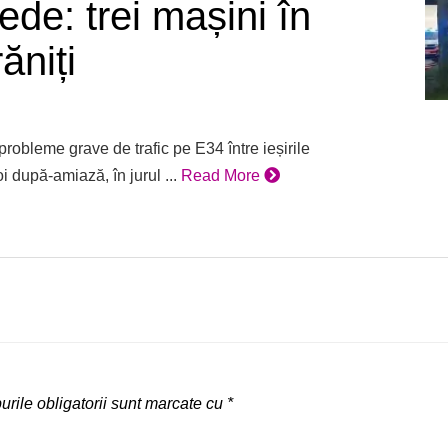
ede: trei mașini în
ăniți
robleme grave de trafic pe E34 între ieșirile
i după-amiază, în jurul ...
Read More
rile obligatorii sunt marcate cu
*