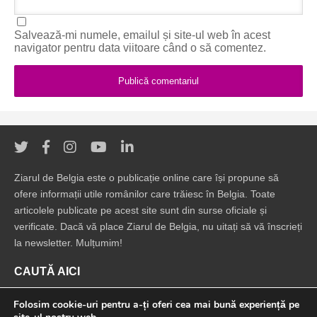
Salvează-mi numele, emailul și site-ul web în acest
navigator pentru data viitoare când o să comentez.
Ziarul de Belgia este o publicație online care își propune să
ofere informații utile românilor care trăiesc în Belgia. Toate
articolele publicate pe acest site sunt din surse oficiale și
verificate. Dacă vă place Ziarul de Belgia, nu uitați să vă înscrieți
la newsletter. Mulțumim!
CAUTĂ AICI
Folosim cookie-uri pentru a-ți oferi cea mai bună experiență pe