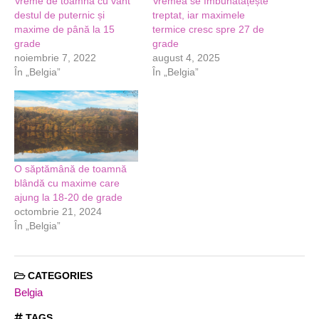
Vreme de toamnă cu vânt
Vremea se îmbunătățește
destul de puternic și
treptat, iar maximele
maxime de până la 15
termice cresc spre 27 de
grade
grade
noiembrie 7, 2022
august 4, 2025
În „Belgia”
În „Belgia”
O săptămână de toamnă
blândă cu maxime care
ajung la 18-20 de grade
octombrie 21, 2024
În „Belgia”
CATEGORIES
Belgia
TAGS