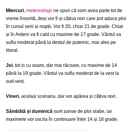
Miercuri
,
meteorologii
ne spun că vom avea parte tot de
vreme însorită, deși vor fi și câțiva nori care pot aduce ploi
în cursul serii și nopții. Vor fi 20, chiar 21 de grade. Chiar
și în Ardeni va fi cald cu maxime de 17 grade. Vântul va
sufla moderat până la destul de puternic, mai ales pe
litoral.
Joi
, tot zi cu soare, dar mai răcoare, cu maxime de 14
până la 19 grade. Vântul va sufla moderat de la vest la
sud-vest.
Vineri
, același scenariu, dar vor apărea și câțiva nori.
Sâmbătă și duminică
sunt șanse de ploi slabe, iar
maximele vor oscila în continuare între 14 și 18 grade.