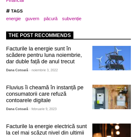
Financiar
TAGS
energie
guvern
păcură
subvenție
THE POST RECOMMENDS
Facturile la energie sunt în
scădere pentru luna noiembrie,
dar duble față de anul trecut
Dana Cotoară
- noiembrie 3, 2022
Fluvius îi cheamă în instanță pe
consumatorii care refuză
contoarele digitale
Dana Cotoară
- februarie 9, 2023
Facturile la energie electrică sunt
la cel mai scăzut nivel din ultimii