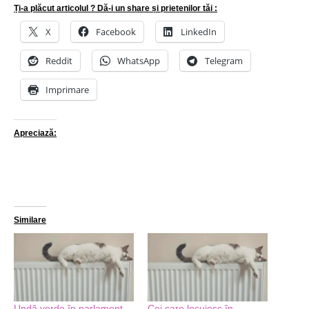
Ți-a plăcut articolul ? Dă-i un share și prietenilor tăi :
X
Facebook
LinkedIn
Reddit
WhatsApp
Telegram
Imprimare
Apreciază:
Similare
Undă verde în parlament
Cei care locuiesc în