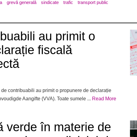
a
grevă generală
sindicate
trafic
transport public
buabili au primit o
arație fiscală
ectă
de contribuabili au primit o propunere de declarație
envoudigde Aangifte (VVA). Toate sumele ...
Read More
ă verde în materie de