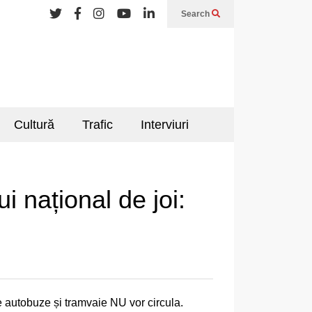
Search
Cultură
Trafic
Interviuri
i național de joi:
re autobuze și tramvaie NU vor circula.