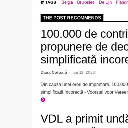
Belgia
Bruxelles
De Lijn
Flandr
TAGS
THE POST RECOMMENDS
100.000 de contri
propunere de decl
simplificată incor
Dana Cotoară
- mai 11, 2023
Din cauza unei erori de imprimare, 100.000 
simplificată incorectă - Voorstel voor Vere
VDL a primit und