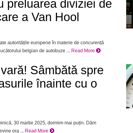
 preluarea diviziei de
care a Van Hool
te autoritățile europene în materie de concurență
ducătorului belgian de autobuze ...
Read More
 vară! Sâmbătă spre
surile înainte cu o
minică, 30 martie 2025, dormim mai puțin. Dăm
evine ora ...
Read More