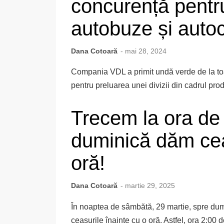
concurență pentru
autobuze și auto
Dana Cotoară
- mai 28, 2024
Compania VDL a primit undă verde de la toa
pentru preluarea unei divizii din cadrul pro
Trecem la ora de
duminică dăm cea
oră!
Dana Cotoară
- martie 29, 2025
În noaptea de sâmbătă, 29 martie, spre du
ceasurile înainte cu o oră. Astfel, ora 2:00 d