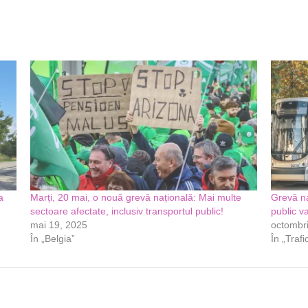
a
Marți, 20 mai, o nouǎ grevă națională: Mai multe
Grevă na
sectoare afectate, inclusiv transportul public!
public va
mai 19, 2025
octombri
În „Belgia”
În „Trafi