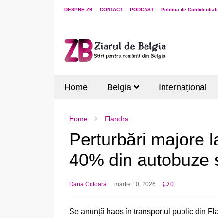
DESPRE ZB
CONTACT
PODCAST
Politica de Confidențiali
Home
Belgia
Internațional
Home
Flandra
Perturbări majore la
40% din autobuze și
Dana Cotoară
martie 10, 2026
0
Se anunță haos în transportul public din Fla