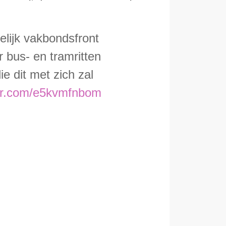
lijk vakbondsfront
 bus- en tramritten
e dit met zich zal
ter.com/e5kvmfnbom