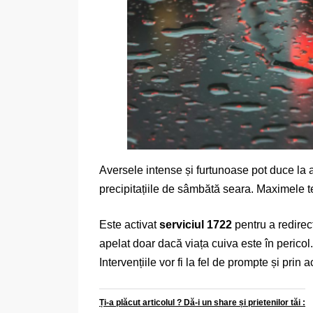
Aversele intense și furtunoase pot duce la ac
precipitațiile de sâmbătă seara. Maximele te
Este activat
serviciul 1722
pentru a redire
apelat doar dacă viața cuiva este în pericol
Intervențiile vor fi la fel de prompte și prin 
Ți-a plăcut articolul ? Dă-i un share și prietenilor tăi :