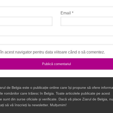
Email
*
în acest navigator pentru data viitoare când o să comentez.
arul de Belgia este o publicație online care își propune să ofere informaț
ile românilor care trăiesc în Belgia. Toate articolele publicate pe acest
te sunt din surse oficiale și verificate. Dacă vă place Ziarul de Belgia, n
tați să vă înscrieți la newsletter. Mulțumim!