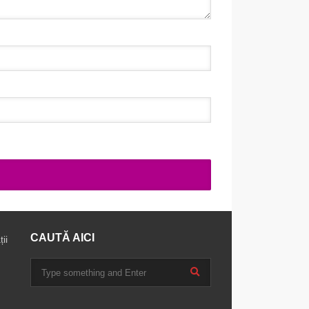
CAUTĂ AICI
ii
u