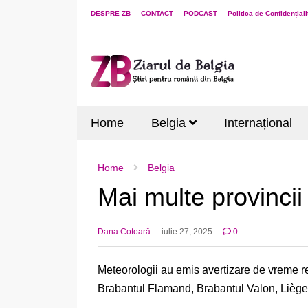
DESPRE ZB
CONTACT
PODCAST
Politica de Confidențiali
Home
Belgia
Internațional
Home
Belgia
Mai multe provincii
Dana Cotoară
iulie 27, 2025
0
Meteorologii au emis avertizare de vreme re
Brabantul Flamand, Brabantul Valon, Liège,