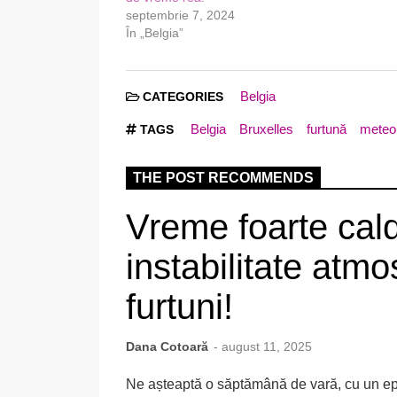
septembrie 7, 2024
În „Belgia”
Belgia
CATEGORIES
Belgia
Bruxelles
furtună
meteo
TAGS
THE POST RECOMMENDS
Vreme foarte cal
instabilitate atmo
furtuni!
Dana Cotoară
- august 11, 2025
Ne așteaptă o săptămână de vară, cu un epi