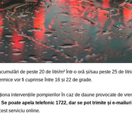
umulări de peste 20 de litri/m² într-o oră și/sau peste 25 de litri
rmice vor fi cuprinse între 16 și 22 de grade.
cționa intervențiile pompierilor în caz de daune provocate de v
.
Se poate apela telefonic 1722, dar se pot trimite și e-mailur
acest serviciu online.