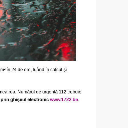
/m² în 24 de ore, luând în calcul și
remea rea. Numărul de urgență 112 trebuie
i prin ghișeul electronic
www.1722.be
.