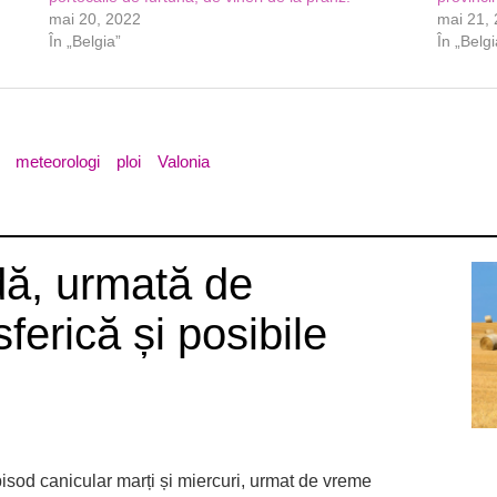
mai 20, 2022
mai 21,
În „Belgia”
În „Belgi
meteorologi
ploi
Valonia
dă, urmată de
sferică și posibile
sod canicular marți și miercuri, urmat de vreme