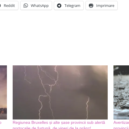
Reddit
WhatsApp
Telegram
Imprimare
o
Regiunea Bruxelles și alte șase provincii sub alertă
Avertiza
portocalie de furtună, de vineri de la prânz!
provincii