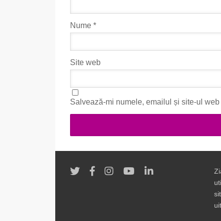
Nume
*
Site web
Salvează-mi numele, emailul și site-ul web 
Zi
ut
si
ui