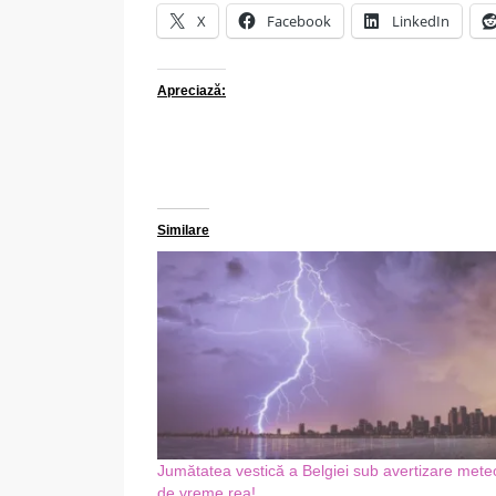
X
Facebook
LinkedIn
Apreciază:
Similare
Jumătatea vestică a Belgiei sub avertizare mete
de vreme rea!