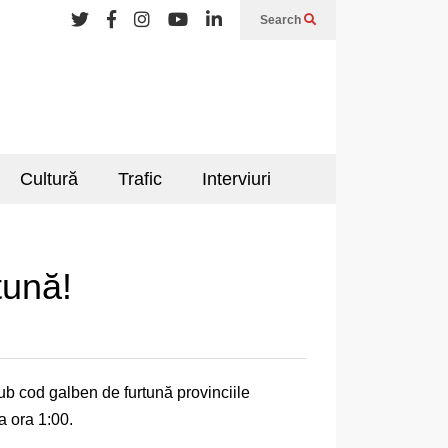
Search
Cultură
Trafic
Interviuri
tună!
ub cod galben de furtună provinciile
a ora 1:00.