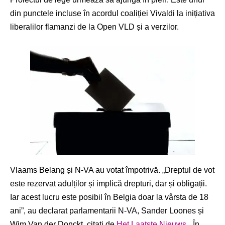
din punctele incluse în acordul coaliției Vivaldi la inițiativa
liberalilor flamanzi de la Open VLD și a verzilor.
Vlaams Belang și N-VA au votat împotrivă. „Dreptul de vot
este rezervat adulților și implică drepturi, dar și obligații.
Iar acest lucru este posibil în Belgia doar la vârsta de 18
ani”, au declarat parlamentarii N-VA, Sander Loones și
Wim Van der Donckt, citați de
Het Laatste Nieuws
. „În