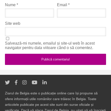
Nume
*
Email
*
Site web
Salvează-mi numele, emailul și site-ul web în acest
navigator pentru data viitoare când o să comentez.
Ziarul de Belgia este o publicație online care își propune să
ofere informații utile românilor care trăiesc în Belgia. Toate
articolele publicate pe acest site sunt din surse oficiale și
verificate. Dacă vă place Ziarul de Belgia, nu uitați să vă înscrieți