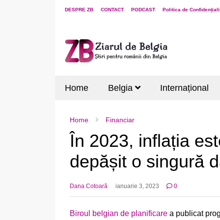
DESPRE ZB
CONTACT
PODCAST
Politica de Confidențiali
Home
Belgia
Internațional
Home
Financiar
În 2023, inflația es
depășit o singură d
Dana Cotoară
ianuarie 3, 2023
0
Biroul belgian de planificare
a publicat prog