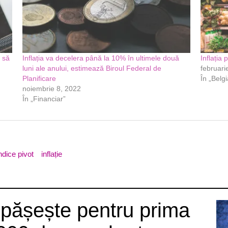
i să
Inflația va decelera până la 10% în ultimele două
Inflația
luni ale anului, estimează Biroul Federal de
februari
Planificare
În „Belgi
noiembrie 8, 2022
În „Financiar”
ndice pivot
inflație
epășește pentru prima