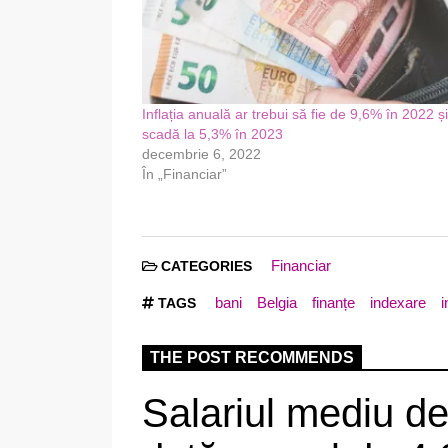
Inflația anuală ar trebui să fie de 9,6% în 2022 ș
scadă la 5,3% în 2023
decembrie 6, 2022
În „Financiar”
Financiar
CATEGORIES
bani
Belgia
finanțe
indexare
i
TAGS
THE POST RECOMMENDS
Salariul mediu d