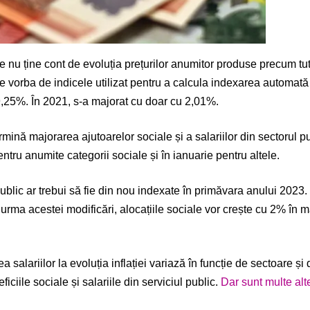
e nu ține cont de evoluția prețurilor anumitor produse precum tut
 vorba de indicele utilizat pentru a calcula indexarea automată a 
u 9,25%. În 2021, s-a majorat cu doar cu 2,01%.
rmină majorarea ajutoarelor sociale și a salariilor din sectorul 
tru anumite categorii sociale și în ianuarie pentru altele.
 public ar trebui să fie din nou indexate în primăvara anului 2023
n urma acestei modificări, alocațiile sociale vor crește cu 2% în m
ea salariilor la evoluția inflației variază în funcție de sectoare și
ficiile sociale și salariile din serviciul public.
Dar sunt multe alt