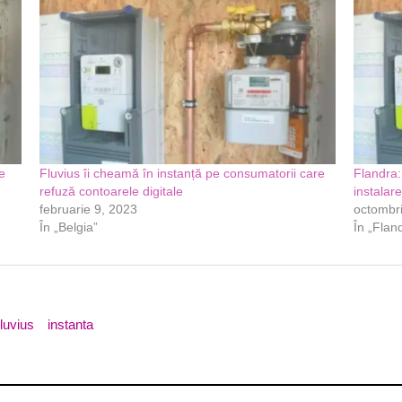
e
Fluvius îi cheamă în instanță pe consumatorii care
Flandra:
refuză contoarele digitale
instalare
februarie 9, 2023
octombr
În „Belgia”
În „Flan
luvius
instanta