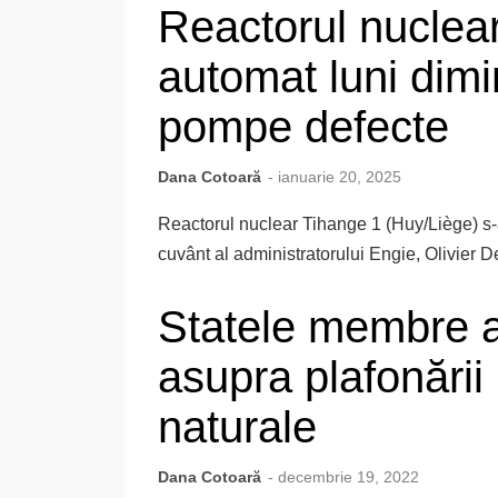
Reactorul nuclear
automat luni dim
pompe defecte
Dana Cotoară
- ianuarie 20, 2025
Reactorul nuclear Tihange 1 (Huy/Liège) s-a
cuvânt al administratorului Engie, Olivier D
Statele membre a
asupra plafonării 
naturale
Dana Cotoară
- decembrie 19, 2022