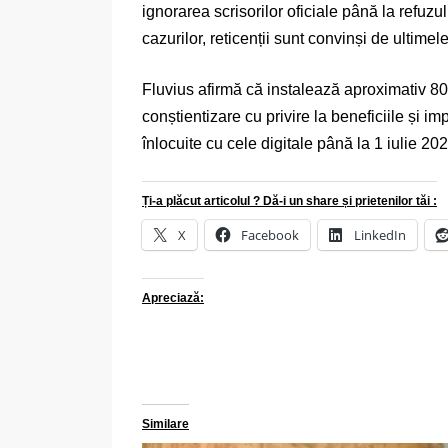
ignorarea scrisorilor oficiale până la refuzu
cazurilor, reticenții sunt convinși de ultimel
Fluvius afirmă că instalează aproximativ 80
conștientizare cu privire la beneficiile și im
înlocuite cu cele digitale până la 1 iulie 202
Ți-a plăcut articolul ? Dă-i un share și prietenilor tăi :
X
Facebook
LinkedIn
Apreciază:
Similare