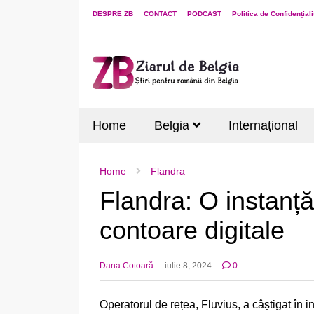
DESPRE ZB
CONTACT
PODCAST
Politica de Confidențiali
Home
Belgia
Internațional
Home
Flandra
Flandra: O instanță 
contoare digitale
Dana Cotoară
iulie 8, 2024
0
Operatorul de rețea, Fluvius, a câștigat în i