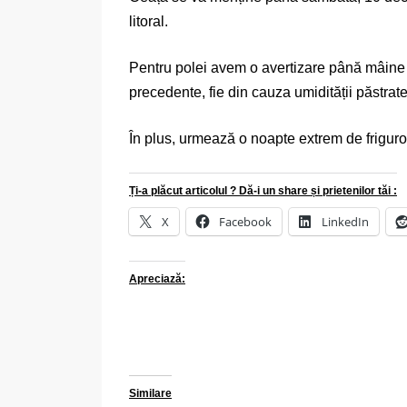
litoral.
Pentru polei avem o avertizare până mâine
precedente, fie din cauza umidității păstrate 
În plus, urmează o noapte extrem de friguroas
Ți-a plăcut articolul ? Dă-i un share și prietenilor tăi :
X
Facebook
LinkedIn
Apreciază:
Similare