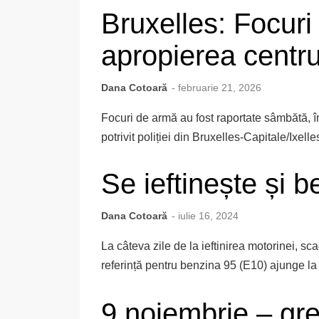
Bruxelles: Focuri
apropierea centrul
Dana Cotoară
- februarie 21, 2026
Focuri de armă au fost raportate sâmbătă, î
potrivit poliției din Bruxelles-Capitale/Ixelles
Se ieftinește și 
Dana Cotoară
- iulie 16, 2024
La câteva zile de la ieftinirea motorinei, sc
referință pentru benzina 95 (E10) ajunge la 
9 noiembrie – gr