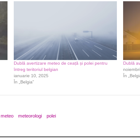
Dublă avertizare meteo de ceață și polei pentru
Dublă av
întreg teritoriul belgian
noiembr
ianuarie 10, 2025
În „Belgi
În „Belgia”
meteo
meteorologi
polei