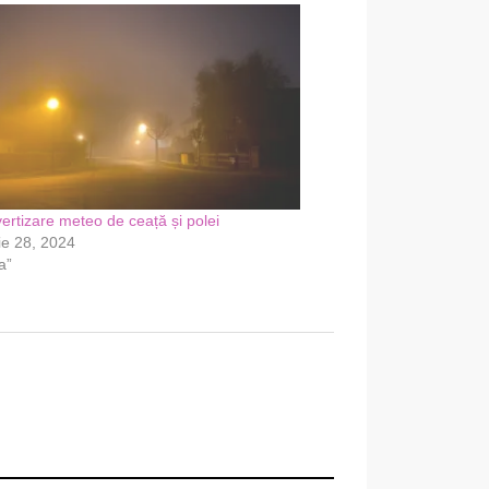
ertizare meteo de ceață și polei
ie 28, 2024
a”