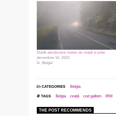
Dublă atenționare meteo de ceață și polei
decembrie 16, 2022
În „Belgia”
Belgia
CATEGORIES
Belgia
ceață
cod galben
IRM
TAGS
THE POST RECOMMENDS