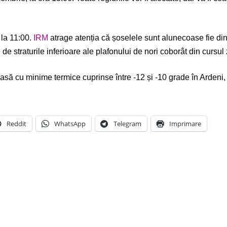
 la 11:00.
IRM
atrage atenția că șoselele sunt alunecoase fie din 
de straturile inferioare ale plafonului de nori coborât din cursul z
ă cu minime termice cuprinse între -12 și -10 grade în Ardeni, -4
Reddit
WhatsApp
Telegram
Imprimare