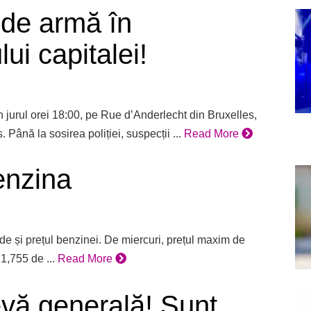
 de armă în
ui capitalei!
n jurul orei 18:00, pe Rue d’Anderlecht din Bruxelles,
. Până la sosirea poliției, suspecții ...
Read More
benzina
ade și prețul benzinei. De miercuri, prețul maxim de
1,755 de ...
Read More
evă generală! Sunt