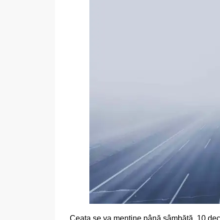
Ceața se va menține până sâmbătă, 10 decemb