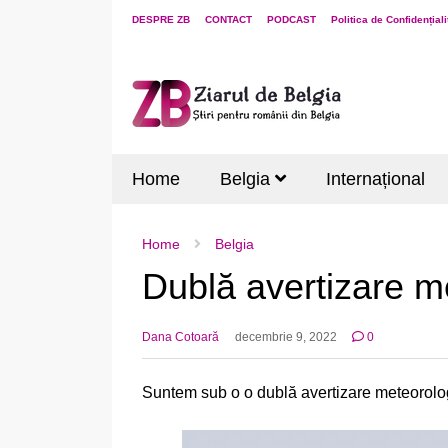
DESPRE ZB
CONTACT
PODCAST
Politica de Confidențiali
Home
Belgia
Internațional
Home
Belgia
Dublă avertizare me
Dana Cotoară
decembrie 9, 2022
0
Suntem sub o o dublă avertizare meteorolog