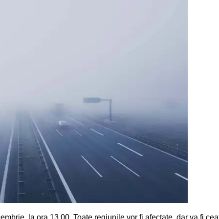
rie, la ora 13.00. Toate regiunile vor fi afectate, dar va fi cea