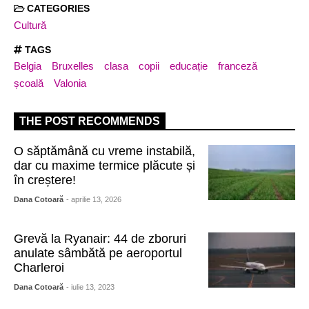
CATEGORIES
Cultură
TAGS
Belgia
Bruxelles
clasa
copii
educație
franceză
școală
Valonia
THE POST RECOMMENDS
O săptămână cu vreme instabilă,
dar cu maxime termice plăcute și
în creștere!
Dana Cotoară
- aprilie 13, 2026
Grevă la Ryanair: 44 de zboruri
anulate sâmbătă pe aeroportul
Charleroi
Dana Cotoară
- iulie 13, 2023