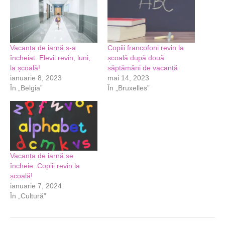
Vacanța de iarnă s-a
Copiii francofoni revin la
încheiat. Elevii revin, luni,
școală după două
la școală!
săptămâni de vacanță
ianuarie 8, 2023
mai 14, 2023
În „Belgia”
În „Bruxelles”
Vacanța de iarnă se
încheie. Copiii revin la
școală!
ianuarie 7, 2024
În „Cultură”