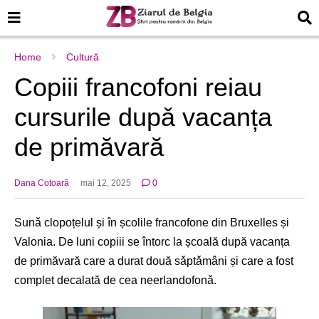
Home
Cultură
Copiii francofoni reiau
cursurile dupǎ vacanța
de primăvară
Dana Cotoară
mai 12, 2025
0
Sunǎ clopoțelul și în școlile francofone din Bruxelles și
Valonia. De luni copiii se întorc la școală după vacanța
de primăvară care a durat două sǎptǎmâni și care a fost
complet decalată de cea neerlandofonǎ.