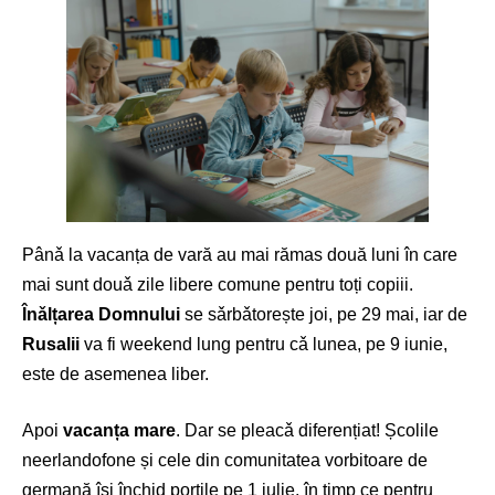
Pânǎ la vacanța de vară au mai rămas două luni în care
mai sunt douǎ zile libere comune pentru toți copiii.
Înǎlțarea Domnului
se sǎrbǎtorește joi, pe 29 mai, iar de
Rusalii
va fi weekend lung pentru cǎ lunea, pe 9 iunie,
este de asemenea liber.
Apoi
vacanța mare
. Dar se pleacǎ diferențiat! Școlile
neerlandofone și cele din comunitatea vorbitoare de
germană își închid porțile pe 1 iulie, în timp ce pentru