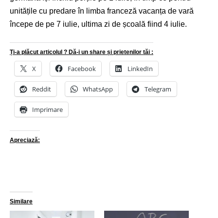
unitățile cu predare în limba franceză vacanța de vară
începe de pe 7 iulie, ultima zi de școală fiind 4 iulie.
Ți-a plăcut articolul ? Dă-i un share și prietenilor tăi :
X
Facebook
LinkedIn
Reddit
WhatsApp
Telegram
Imprimare
Apreciază:
Similare