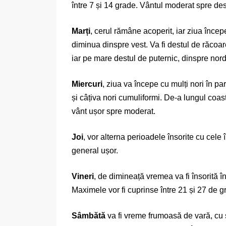
între 7 și 14 grade. Vântul moderat spre des
Marți
, cerul rămâne acoperit, iar ziua încep
diminua dinspre vest. Va fi destul de răcoa
iar pe mare destul de puternic, dinspre nord
Miercuri
, ziua va începe cu mulți nori în par
și câțiva nori cumuliformi. De-a lungul coas
vânt ușor spre moderat.
Joi
, vor alterna perioadele însorite cu cele
general ușor.
Vineri
, de dimineață vremea va fi însorită în
Maximele vor fi cuprinse între 21 și 27 de g
Sâmbătă
va fi vreme frumoasă de vară, cu s