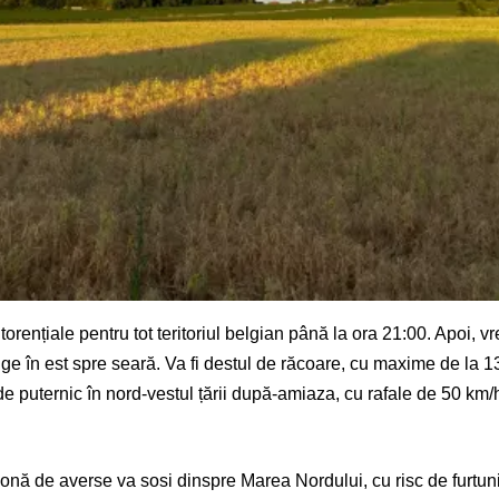
orențiale pentru tot teritoriul belgian până la ora 21:00. Apoi, 
nge în est spre seară. Va fi destul de răcoare, cu maxime de la
e puternic în nord-vestul țării după-amiaza, cu rafale de 50 km/h
onă de averse va sosi dinspre Marea Nordului, cu risc de furtuni,