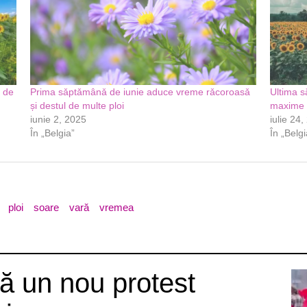
 de
Prima sǎptǎmânǎ de iunie aduce vreme rǎcoroasǎ
Ultima s
și destul de multe ploi
maxime 
iunie 2, 2025
iulie 24
În „Belgia”
În „Belgi
ploi
soare
vară
vremea
ă un nou protest