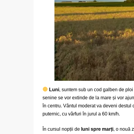
Luni
, suntem sub un cod galben de ploi t
senine se vor extinde de la mare și vor aju
în centru. Vântul moderat va deveni destul d
puternic, cu vârfuri în jurul a 60 km/h.
În cursul nopții de
luni spre marți
, o nouă z