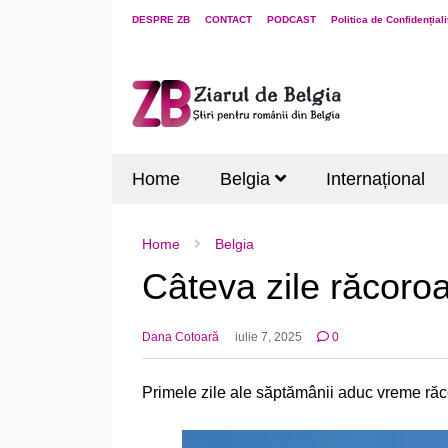
DESPRE ZB
CONTACT
PODCAST
Politica de Confidențiali
Home
Belgia
Internațional
Home
Belgia
Câteva zile răcoroa
Dana Cotoară
iulie 7, 2025
0
Primele zile ale săptămânii aduc vreme răcor