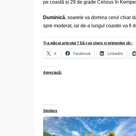
pe coastă și 29 de grade Celsius în Kempen
Duminică
, soarele va domina cerul chiar da
spre moderat, iar de-a lungul coastei va fi d
Ți-a plăcut articolul ? Dă-i un share și prietenilor tăi :
X
Facebook
LinkedIn
Apreciază:
Similare