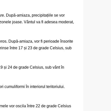
are. După-amiaza, precipitațiile se vor
zonele joase. Vântul va fi adesea moderat,
eneros. După-amiaza, vor fi perioade însorite
prinse între 17 și 23 de grade Celsius, sub
19 și 24 de grade Celsius, sub vânt în
 cumuliformi în interiorul teritoriului.
imele vor oscila între 22 de grade Celsius