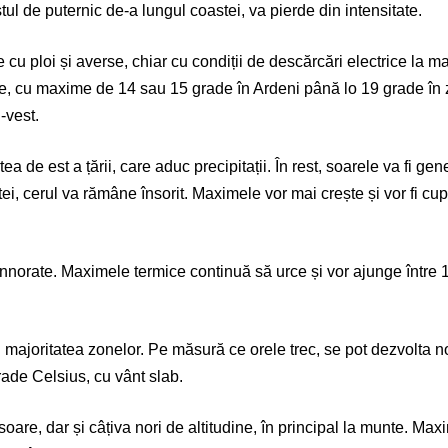
tul de puternic de-a lungul coastei, va pierde din intensitate.
e cu ploi și averse, chiar cu condiții de descărcări electrice la m
re, cu maxime de 14 sau 15 grade în Ardeni până lo 19 grade în 
-vest.
tea de est a țării, care aduc precipitații. În rest, soarele va fi g
tei, cerul va rămâne însorit. Maximele vor mai crește și vor fi cu
 înnorate. Maximele termice continuă să urce și vor ajunge între 
 majoritatea zonelor. Pe măsură ce orele trec, se pot dezvolta nori
rade Celsius, cu vânt slab.
oare, dar și câțiva nori de altitudine, în principal la munte. Max