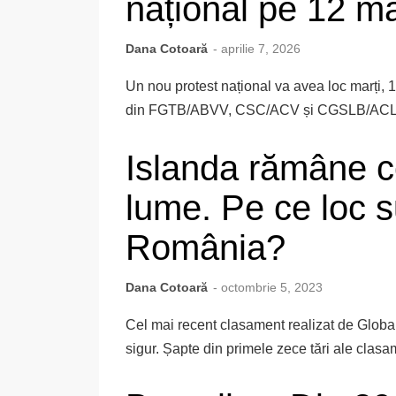
național pe 12 m
Dana Cotoară
- aprilie 7, 2026
Un nou protest național va avea loc marți, 1
din FGTB/ABVV, CSC/ACV și CGSLB/ACLVB. P
Islanda rămâne c
lume. Pe ce loc s
România?
Dana Cotoară
- octombrie 5, 2023
Cel mai recent clasament realizat de Glob
sigur. Șapte din primele zece tări ale clasa