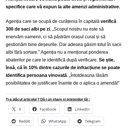
specifice care vă expun la alte amenzi administrative.
Agenția care se ocupă de curățenia în capitală
verifică
300 de saci albi pe zi
. „Scopul nostru nu este să
enervăm oamenii, ci să păstrăm orașul curat și să
gestionăm bine deșeurile. Dar adesea găsim totul în sacii
albi fără sortare.” Agenția nu a menționat ponderea
abaterilor pe care le identifică după verificare.
Se știe,
însă, că în 10% dintre cazurile de infracțiune se poate
identifica persoana vinovată
. „Întotdeauna lăsăm
posibilitatea de justificare înainte de o aplica o amendă!”
Ți-a plăcut articolul ? Dă-i un share și prietenilor tăi :
X
Facebook
LinkedIn
Reddit
WhatsApp
Telegram