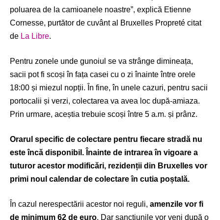
poluarea de la camioanele noastre”, explică Etienne
Cornesse, purtător de cuvânt al Bruxelles Propreté citat
de
La Libre
.
Pentru zonele unde gunoiul se va strânge dimineața,
sacii pot fi scoși în fața casei cu o zi înainte între orele
18:00 și miezul nopții. În fine, în unele cazuri, pentru sacii
portocalii și verzi, colectarea va avea loc după-amiaza.
Prin urmare, aceștia trebuie scoși între 5 a.m. și prânz.
Orarul specific de colectare pentru fiecare stradă nu
este încă disponibil. Înainte de intrarea în vigoare a
tuturor acestor modificări, rezidenții din Bruxelles vor
primi noul calendar de colectare în cutia poștală.
În cazul nerespectării acestor noi reguli,
amenzile vor fi
de minimum 62 de euro
. Dar sancțiunile vor veni după o