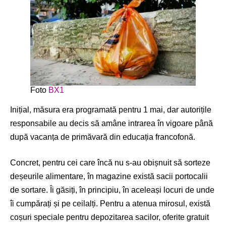
Foto
BX1
Inițial, măsura era programată pentru 1 mai, dar autorițile
responsabile au decis să amâne intrarea în vigoare până
după vacanța de primăvară din educația francofonă.
Concret, pentru cei care încă nu s-au obișnuit să sorteze
deșeurile alimentare, în magazine există sacii portocalii
de sortare. Îi găsiți, în principiu, în aceleași locuri de unde
îi cumpărați și pe ceilalți. Pentru a atenua mirosul, există
coșuri speciale pentru depozitarea sacilor, oferite gratuit