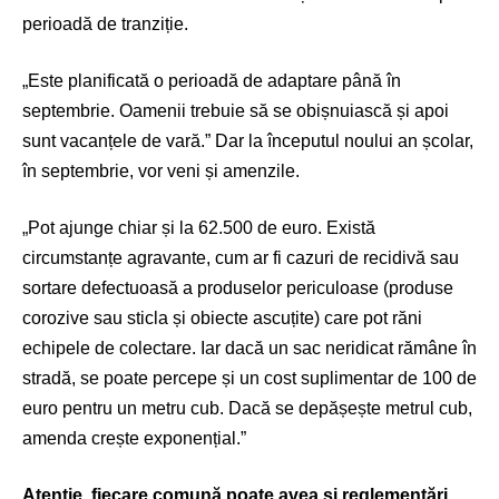
perioadă de tranziție.
„Este planificată o perioadă de adaptare până în
septembrie. Oamenii trebuie să se obișnuiască și apoi
sunt vacanțele de vară.” Dar la începutul noului an școlar,
în septembrie, vor veni și amenzile.
„Pot ajunge chiar și la 62.500 de euro. Există
circumstanțe agravante, cum ar fi cazuri de recidivă sau
sortare defectuoasă a produselor periculoase (produse
corozive sau sticla și obiecte ascuțite) care pot răni
echipele de colectare. Iar dacă un sac neridicat rămâne în
stradă, se poate percepe și un cost suplimentar de 100 de
euro pentru un metru cub. Dacă se depășește metrul cub,
amenda crește exponențial.”
Atenție, fiecare comună poate avea și reglementări