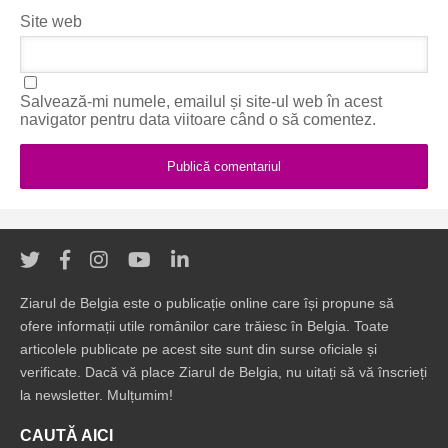
Site web
Salvează-mi numele, emailul și site-ul web în acest
navigator pentru data viitoare când o să comentez.
Ziarul de Belgia este o publicație online care își propune să
ofere informații utile românilor care trăiesc în Belgia. Toate
articolele publicate pe acest site sunt din surse oficiale și
verificate. Dacă vă place Ziarul de Belgia, nu uitați să vă înscrieți
la newsletter. Mulțumim!
CAUTĂ AICI