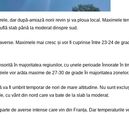
oarele, dar după-amiază norii revin și va ploua local. Maximele te
suflă slab până la moderat dinspre sud.
e averse. Maximele mai cresc și vor fi cuprinse între 23-24 de grad
orită în majoritatea regiunilor, cu unele perioade înnorate în timp
metrele vor arăta maxime de 27-30 de grade în majoritatea zonelor
 va fi umbrit temporar de nori de mare altitudine. Nu sunt excluș
de, cu vânt din nord care va bate de la slab la moderat.
parte de averse intense care vin din Franța. Dar temperaturile 