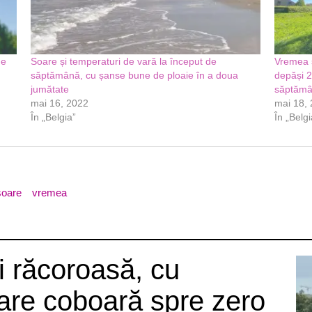
me
Soare și temperaturi de vară la început de
Vremea s
săptămână, cu șanse bune de ploaie în a doua
depăși 2
jumătate
săptămân
mai 16, 2022
mai 18,
În „Belgia”
În „Belgi
soare
vremea
 răcoroasă, cu
are coboară spre zero