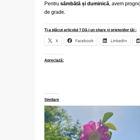
Pentru
sâmbătă și duminică
, avem prognoz
de grade.
Ți-a plăcut articolul ? Dă-i un share și prietenilor tăi :
X
Facebook
LinkedIn
Apreciază:
Similare