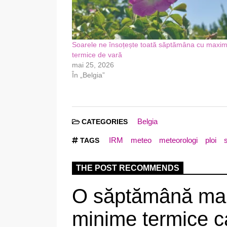
Soarele ne însoțește toată săptămâna cu maxi
termice de vară
mai 25, 2026
În „Belgia”
Belgia
CATEGORIES
IRM
meteo
meteorologi
ploi
TAGS
THE POST RECOMMENDS
O săptămână mai
minime termice c