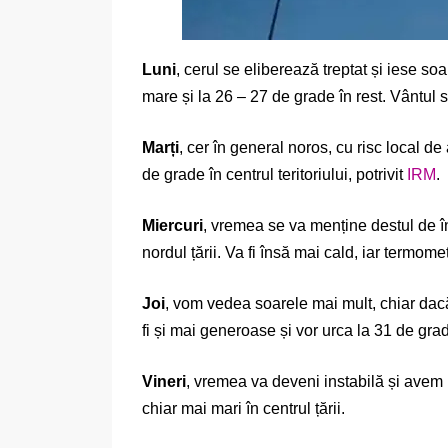
Luni
, cerul se eliberează treptat și iese s
mare și la 26 – 27 de grade în rest. Vântul 
Marți
, cer în general noros, cu risc local d
de grade în centrul teritoriului, potrivit
IRM
.
Miercuri
, vremea se va menține destul de îns
nordul țării. Va fi însă mai cald, iar termo
Joi
, vom vedea soarele mai mult, chiar dacă
fi și mai generoase și vor urca la 31 de gra
Vineri
, vremea va deveni instabilă și avem 
chiar mai mari în centrul țării.