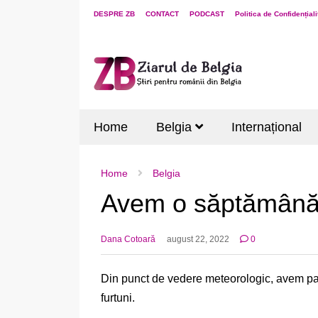
DESPRE ZB
CONTACT
PODCAST
Politica de Confidențiali
Home
Belgia
Internațional
Home
Belgia
Avem o săptămână 
Dana Cotoară
august 22, 2022
0
Din punct de vedere meteorologic, avem par
furtuni.