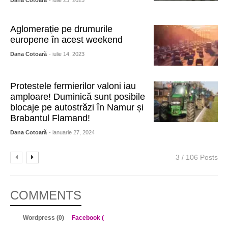
Dana Cotoară
- iulie 23, 2025
Aglomerație pe drumurile
europene în acest weekend
Dana Cotoară
- iulie 14, 2023
Protestele fermierilor valoni iau
amploare! Duminică sunt posibile
blocaje pe autostrăzi în Namur și
Brabantul Flamand!
Dana Cotoară
- ianuarie 27, 2024
3 / 106 Posts
COMMENTS
Wordpress (0)
Facebook (