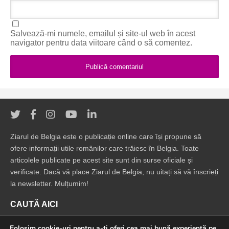
Salvează-mi numele, emailul și site-ul web în acest
navigator pentru data viitoare când o să comentez.
Ziarul de Belgia este o publicație online care își propune să
ofere informații utile românilor care trăiesc în Belgia. Toate
articolele publicate pe acest site sunt din surse oficiale și
verificate. Dacă vă place Ziarul de Belgia, nu uitați să vă înscrieți
la newsletter. Mulțumim!
CAUTĂ AICI
Folosim cookie-uri pentru a-ți oferi cea mai bună experiență pe