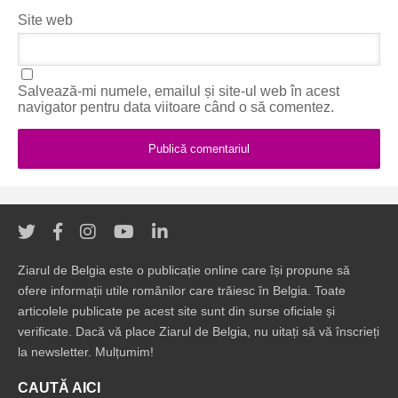
Site web
Salvează-mi numele, emailul și site-ul web în acest
navigator pentru data viitoare când o să comentez.
Ziarul de Belgia este o publicație online care își propune să
ofere informații utile românilor care trăiesc în Belgia. Toate
articolele publicate pe acest site sunt din surse oficiale și
verificate. Dacă vă place Ziarul de Belgia, nu uitați să vă înscrieți
la newsletter. Mulțumim!
CAUTĂ AICI