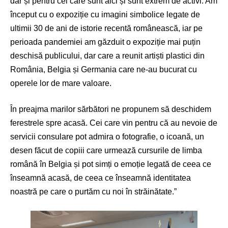
dar și pentru cei care sunt aici și sunt extrem de activi. Am
început cu o expoziție cu imagini simbolice legate de
ultimii 30 de ani de istorie recentă românească, iar pe
perioada pandemiei am găzduit o expoziție mai puțin
deschisă publicului, dar care a reunit artiști plastici din
România, Belgia și Germania care ne-au bucurat cu
operele lor de mare valoare.
În preajma marilor sărbători ne propunem să deschidem
ferestrele spre acasă. Cei care vin pentru că au nevoie de
servicii consulare pot admira o fotografie, o icoană, un
desen făcut de copiii care urmează cursurile de limba
română în Belgia și pot simți o emoție legată de ceea ce
înseamnă acasă, de ceea ce înseamnă identitatea
noastră pe care o purtăm cu noi în străinătate.”