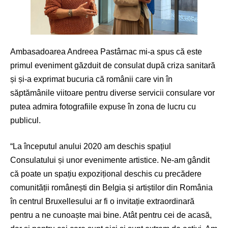
Ambasadoarea Andreea Pastârnac mi-a spus că este
primul eveniment găzduit de consulat după criza sanitară
și și-a exprimat bucuria că românii care vin în
săptămânile viitoare pentru diverse servicii consulare vor
putea admira fotografiile expuse în zona de lucru cu
publicul.
“La începutul anului 2020 am deschis spațiul
Consulatului și unor evenimente artistice. Ne-am gândit
că poate un spațiu expozițional deschis cu precădere
comunității românești din Belgia și artiștilor din România
în centrul Bruxellesului ar fi o invitație extraordinară
pentru a ne cunoaște mai bine. Atât pentru cei de acasă,