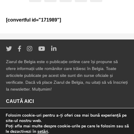
[convertful id="171989"]
Ziarul de Belgia este o publicație online care își propune să
ofere informații utile românilor care trăiesc în Belgia. Toate
articolele publicate pe acest site sunt din surse oficiale și
verificate. Dacă vă place Ziarul de Belgia, nu uitați să vă înscrieți
la newsletter. Mulțumim!
CAUTĂ AICI
Folosim cookie-uri pentru a-ți oferi cea mai bună experiență pe
site-ul nostru web.
Poți afla mai multe despre cookie-urile pe care le folosim sau să
le dezactivezi în
setări
.