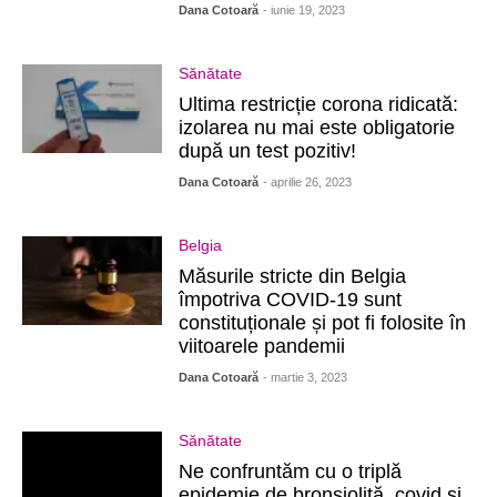
Dana Cotoară
- iunie 19, 2023
Sănătate
Ultima restricție corona ridicată:
izolarea nu mai este obligatorie
după un test pozitiv!
Dana Cotoară
- aprilie 26, 2023
Belgia
Măsurile stricte din Belgia
împotriva COVID-19 sunt
constituționale și pot fi folosite în
viitoarele pandemii
Dana Cotoară
- martie 3, 2023
Sănătate
Ne confruntăm cu o triplă
epidemie de bronșiolită, covid și