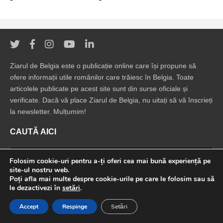
Ziarul de Belgia este o publicație online care își propune să
ofere informații utile românilor care trăiesc în Belgia. Toate
articolele publicate pe acest site sunt din surse oficiale și
verificate. Dacă vă place Ziarul de Belgia, nu uitați să vă înscrieți
la newsletter. Mulțumim!
CAUTĂ AICI
Folosim cookie-uri pentru a-ți oferi cea mai bună experiență pe
site-ul nostru web.
Poți afla mai multe despre cookie-urile pe care le folosim sau să
le dezactivezi în
setări
.
© 2022 Ziarul de Belgia. Toate drepturile rezervate.
Accept
Respinge
Setări