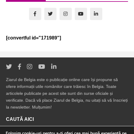
[convertful id="171989"]
Ziarul de Belgia este o publicație online care își propune să
ofere informații utile românilor care trăiesc în Belgia. Toate
articolele publicate pe acest site sunt din surse oficiale și
verificate. Dacă vă place Ziarul de Belgia, nu uitați să vă înscrieți
la newsletter. Mulțumim!
CAUTĂ AICI
Folosim cookie-uri pentru a-ți oferi cea mai bună experiență pe