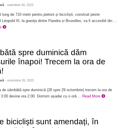
ară
- noiembrie 30, 2023
 lung de 710 metri pentru pietoni și bicicliști, construit peste
 Léopold III, la granița dintre Flandra și Bruxelles, va fi accesibil din ...
re
ătă spre duminică dăm
urile înapoi! Trecem la ora de
ă!
ară
- octombrie 26, 2023
a de sâmbătă spre duminică (28 spre 29 octombrie) trecem la ora de
 3:00 devine ora 2:00. Dormim așadar cu o oră ...
Read More
e bicicliști sunt amendați, în