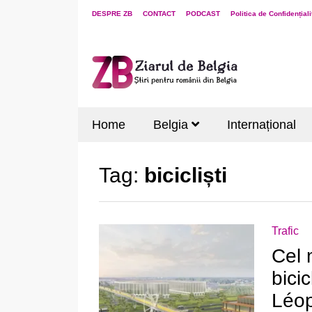
DESPRE ZB
CONTACT
PODCAST
Politica de Confidențiali
Home
Belgia
Internațional
Tag:
bicicliști
Trafic
Cel 
bicic
Léopo