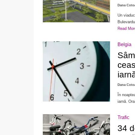
Dana Coto
Un viaduct
Bulevardul
Read Mo
Belgia
Sâmb
ceas
iarn
Dana Coto
În noapte
iarnă. Ora
Trafic
34 d