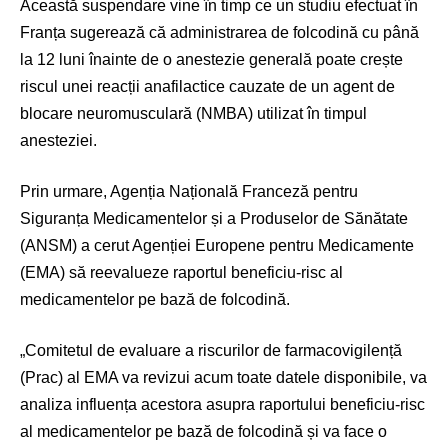
Această suspendare vine în timp ce un studiu efectuat în
Franța sugerează că administrarea de folcodină cu până
la 12 luni înainte de o anestezie generală poate crește
riscul unei reacții anafilactice cauzate de un agent de
blocare neuromusculară (NMBA) utilizat în timpul
anesteziei.
Prin urmare, Agenția Națională Franceză pentru
Siguranța Medicamentelor și a Produselor de Sănătate
(ANSM) a cerut Agenției Europene pentru Medicamente
(EMA) să reevalueze raportul beneficiu-risc al
medicamentelor pe bază de folcodină.
„Comitetul de evaluare a riscurilor de farmacovigilență
(Prac) al EMA va revizui acum toate datele disponibile, va
analiza influența acestora asupra raportului beneficiu-risc
al medicamentelor pe bază de folcodină și va face o