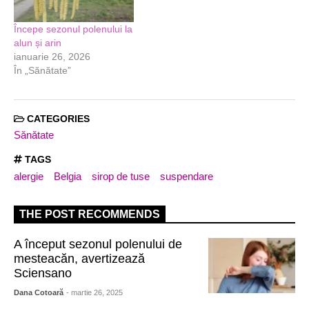
Începe sezonul polenului la
alun și arin
ianuarie 26, 2026
În „Sănătate”
CATEGORIES
Sănătate
TAGS
alergie
Belgia
sirop de tuse
suspendare
THE POST RECOMMENDS
A început sezonul polenului de
mesteacăn, avertizează
Sciensano
Dana Cotoară
- martie 26, 2025