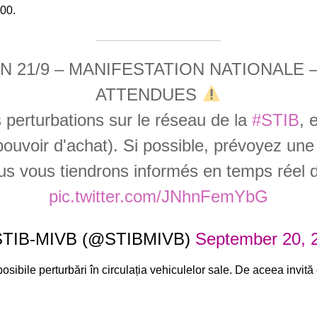
.00.
N 21/9 – MANIFESTATION NATIONALE
ATTENDUES
perturbations sur le réseau de la
#STIB
, 
pouvoir d'achat). Si possible, prévoyez une 
s vous tiendrons informés en temps réel 
pic.twitter.com/JNhnFemYbG
TIB-MIVB (@STIBMIVB)
September 20, 
sibile perturbări în circulația vehiculelor sale. De aceea invită