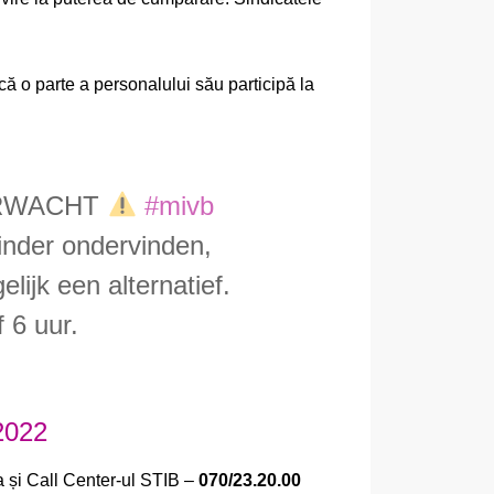
că o parte a personalului său participă la
ERWACHT
#mivb
inder ondervinden,
ijk een alternatief.
 6 uur.
2022
a și Call Center-ul STIB –
070/23.20.00