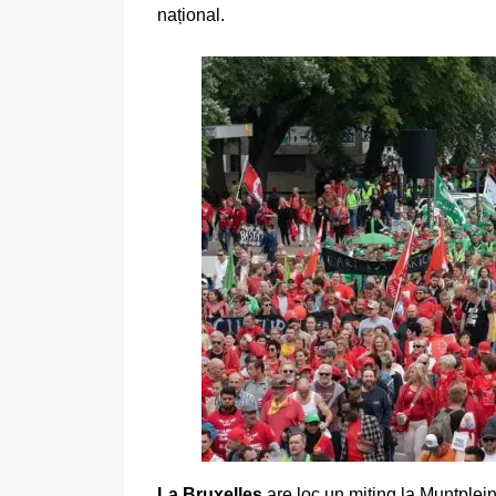
național.
La Bruxelles
are loc un miting la Muntplei