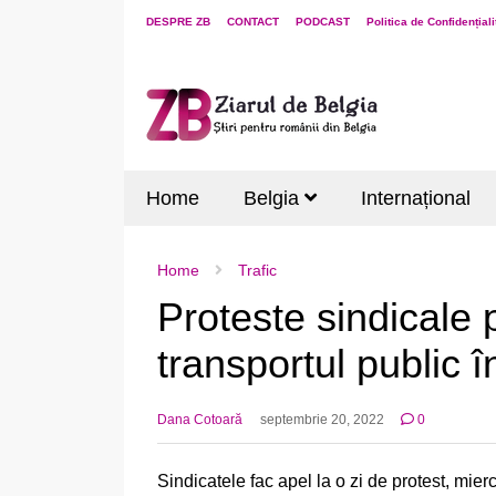
DESPRE ZB
CONTACT
PODCAST
Politica de Confidențiali
Home
Belgia
Internațional
Home
Trafic
Proteste sindicale 
transportul public î
Dana Cotoară
septembrie 20, 2022
0
Sindicatele fac apel la o zi de protest, mie