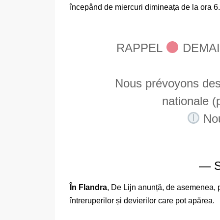
începând de miercuri dimineața de la ora 6
RAPPEL
DEMAI
Nous prévoyons des 
nationale (
Nou
— S
În Flandra
, De Lijn anunță, de asemenea, po
întreruperilor și devierilor care pot apărea.