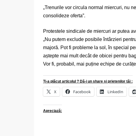
„Trenurile vor circula normal miercuri, nu n
consolideze oferta”.
Protestele sindicale de miercuri ar putea a
„Nu putem exclude posibile întârzieri pentru 
majoră. Pot fi probleme la sol, în special p
aștepte mai mult decât de obicei pentru baga
Vor fi, probabil, mai puține echipe de curățe
Ți-a plăcut articolul ? Dă-i un share și prietenilor tăi :
X
Facebook
LinkedIn
Apreciază: