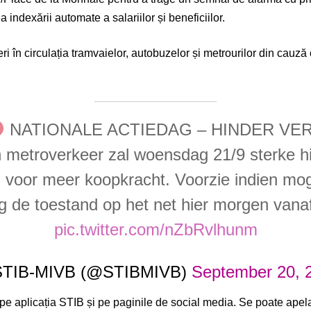
 indexării automate a salariilor și beneficiilor.
i în circulația tramvaielor, autobuzelor și metrourilor din cauză 
NATIONALE ACTIEDAG – HINDER V
n metroverkeer zal woensdag 21/9 sterke h
voor meer koopkracht. Voorzie indien mogel
 de toestand op het net hier morgen vanaf
pic.twitter.com/nZbRvlhunm
TIB-MIVB (@STIBMIVB)
September 20, 
 pe aplicația STIB și pe paginile de social media. Se poate apel