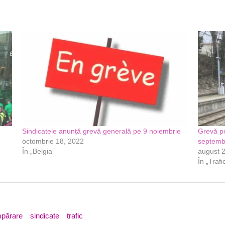
Sindicatele anunță grevă generală pe 9 noiembrie
Grevă pe
octombrie 18, 2022
septemb
În „Belgia”
august 
În „Trafi
mpărare
sindicate
trafic