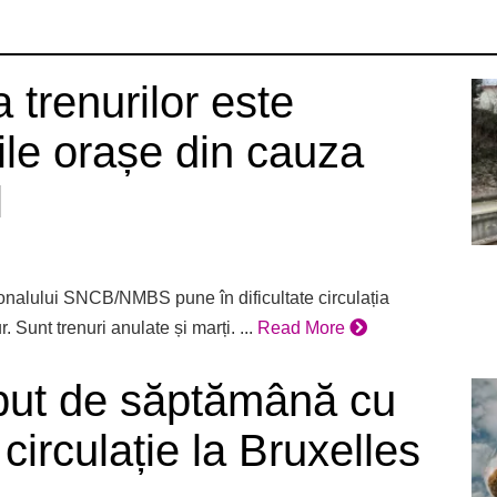
a trenurilor este
ile orașe din cauza
l
onalului SNCB/NMBS pune în dificultate circulația
 Sunt trenuri anulate și marți. ...
Read More
put de săptămână cu
 circulație la Bruxelles