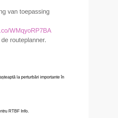
ing van toepassing
//t.co/WMqyoRP7BA
n de routeplanner.
așteaptă la perturbări importante în
entru RTBF Info.