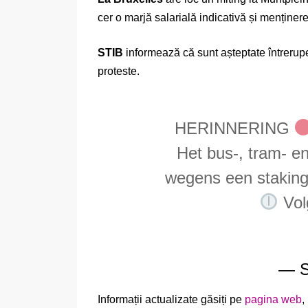
cer o marjă salarială indicativă și menținerea
STIB
informează că sunt așteptate întreruper
proteste.
HERINNERING
Het bus-, tram- e
wegens een staking 
Volg
— S
Informații actualizate găsiți pe
pagina web
,