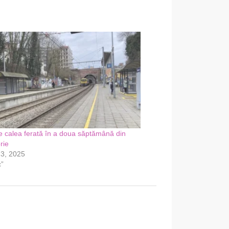
 calea ferată în a doua săptămână din
rie
23, 2025
c”