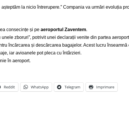
e așteptăm la nicio întrerupere.” Compania va urmări evoluția pr
vea consecințe și pe
aeroportul Zaventem
.
unele zboruri”, potrivit unei declarații venite din partea aeropor
entru încărcarea și descărcarea bagajelor. Acest lucru înseamnă c
je, iar avioanele pot pleca cu întârzieri.
nie în aeroport.
Reddit
WhatsApp
Telegram
Imprimare