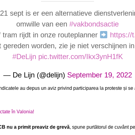
 sept is er een alternatieve dienstverlen
omwille van een
#vakbondsactie
f tram rijdt in onze routeplanner
https:
t gereden worden, zie je niet verschijnen i
#DeLijn
pic.twitter.com/Ikx3ynH1fK
— De Lijn (@delijn)
September 19, 2022
ndicatele au depus un aviz privind participarea la proteste și se 
ctate în Valonia!
NCB nu a primit preaviz de grevă
, spune purtătorul de cuvânt p