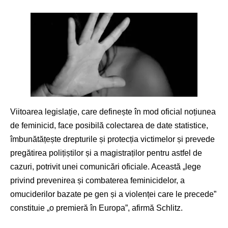
Viitoarea legislație, care definește în mod oficial noțiunea
de feminicid, face posibilă colectarea de date statistice,
îmbunătățește drepturile și protecția victimelor și prevede
pregătirea polițiștilor și a magistraților pentru astfel de
cazuri, potrivit unei comunicări oficiale. Această „lege
privind prevenirea și combaterea feminicidelor, a
omuciderilor bazate pe gen și a violenței care le precede”
constituie „o premieră în Europa”, afirmă Schlitz.