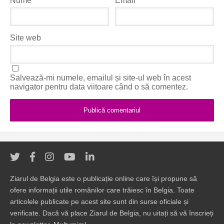
Nume
*
Email
*
Site web
Salvează-mi numele, emailul și site-ul web în acest
navigator pentru data viitoare când o să comentez.
Ziarul de Belgia este o publicație online care își propune să
ofere informații utile românilor care trăiesc în Belgia. Toate
articolele publicate pe acest site sunt din surse oficiale și
verificate. Dacă vă place Ziarul de Belgia, nu uitați să vă înscrieți