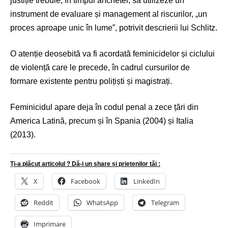
justiție trebuie, în timpul anchetei, să utilizeze un
instrument de evaluare și management al riscurilor, „un
proces aproape unic în lume”, potrivit descrierii lui Schlitz.
O atenție deosebită va fi acordată feminicidelor și ciclului
de violență care le precede, în cadrul cursurilor de
formare existente pentru polițiști și magistrați.
Feminicidul apare deja în codul penal a zece țări din
America Latină, precum și în Spania (2004) și Italia
(2013).
Ți-a plăcut articolul ? Dă-i un share și prietenilor tăi :
X
Facebook
LinkedIn
Reddit
WhatsApp
Telegram
Imprimare