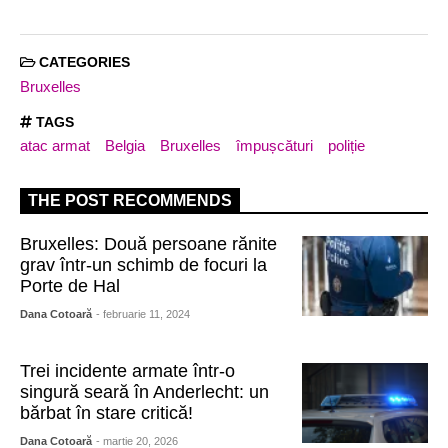
CATEGORIES
Bruxelles
TAGS
atac armat
Belgia
Bruxelles
împușcături
poliție
THE POST RECOMMENDS
Bruxelles: Două persoane rănite
grav într-un schimb de focuri la
Porte de Hal
Dana Cotoară
- februarie 11, 2024
Trei incidente armate într-o
singură seară în Anderlecht: un
bărbat în stare critică!
Dana Cotoară
- martie 20, 2026