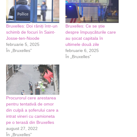
Bruxelles: Doi răniți într-un
Bruxelles: Ce se știe
schimb de focuri în Saint-
despre împușcăturile care
Josse-ten-Noode
au șocat capitala în
februarie 5, 2025
ultimele două zile
În „Bruxelles”
februarie 6, 2025
În „Bruxelles”
Procurorul cere arestarea
pentru tentativă de omor
din culpă a șoferului care a
intrat vineri cu camioneta
pe o terasă din Bruxelles
august 27, 2022
În „Bruxelles”