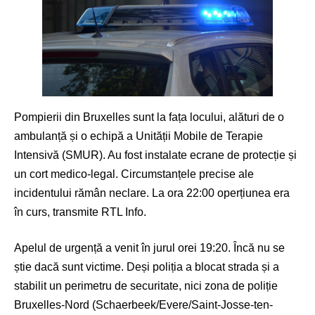
Pompierii din Bruxelles sunt la fața locului, alături de o
ambulanță și o echipă a Unității Mobile de Terapie
Intensivă (SMUR). Au fost instalate ecrane de protecție și
un cort medico-legal. Circumstanțele precise ale
incidentului rămân neclare. La ora 22:00 operțiunea era
în curs, transmite RTL Info.
Apelul de urgență a venit în jurul orei 19:20. Încă nu se
știe dacă sunt victime. Deși poliția a blocat strada și a
stabilit un perimetru de securitate, nici zona de poliție
Bruxelles-Nord (Schaerbeek/Evere/Saint-Josse-ten-