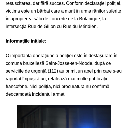
resuscitarea, dar fără succes. Conform declarației poliției,
victima este un bărbat care a murit în urma rănilor suferite
în apropierea sălii de concerte de la Botanique, la
intersecția Rue de Gillon cu Rue du Méridien.
Informațiile inițiale:
O importantă operațiune a poliției este în desfășurare în
comuna bruxelleză Saint-Josse-ten-Noode, după ce
serviciile de urgență (112) au primit un apel prin care s-au
raportat împușcături, relatează mai multe publicații
francofone. Nici poliția, nici procuratura nu confirmă
deocamdată incidentul armat.