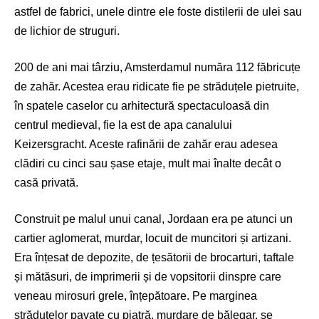
astfel de fabrici, unele dintre ele foste distilerii de ulei sau
de lichior de struguri.
200 de ani mai târziu, Amsterdamul număra 112 făbricuțe
de zahăr. Acestea erau ridicate fie pe străduțele pietruite,
în spatele caselor cu arhitectură spectaculoasă din
centrul medieval, fie la est de apa canalului
Keizersgracht. Aceste rafinării de zahăr erau adesea
clădiri cu cinci sau șase etaje, mult mai înalte decât o
casă privată.
Construit pe malul unui canal, Jordaan era pe atunci un
cartier aglomerat, murdar, locuit de muncitori și artizani.
Era înțesat de depozite, de țesătorii de brocarturi, taftale
și mătăsuri, de imprimerii și de vopsitorii dinspre care
veneau mirosuri grele, înțepătoare. Pe marginea
străduțelor pavate cu piatră, murdare de bălegar, se