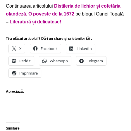
Continuarea articolului
Distileria de lichior și cofetăria
olandeză. O poveste de la 1672
pe blogul Oanei Topală
–
Literatură și delicatese!
Ți-a plăcut articolul ? Dă-i un share și prietenilor tăi :
X
Facebook
LinkedIn
Reddit
WhatsApp
Telegram
Imprimare
Apreciază:
Similare