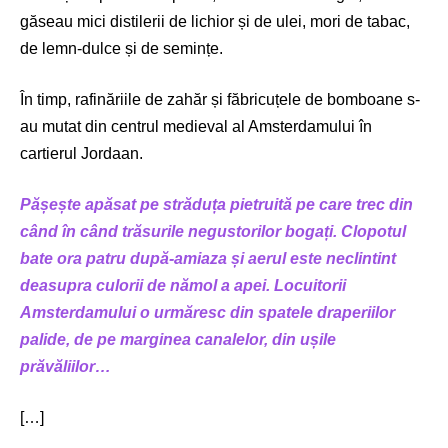
găseau mici distilerii de lichior și de ulei, mori de tabac,
de lemn-dulce și de semințe.
În timp, rafinăriile de zahăr și făbricuțele de bomboane s-
au mutat din centrul medieval al Amsterdamului în
cartierul Jordaan.
Pășește apăsat pe străduța pietruită pe care trec din
când în când trăsurile negustorilor bogați. Clopotul
bate ora patru după-amiaza și aerul este neclintint
deasupra culorii de nămol a apei. Locuitorii
Amsterdamului o urmăresc din spatele draperiilor
palide, de pe marginea canalelor, din ușile
prăvăliilor…
[…]