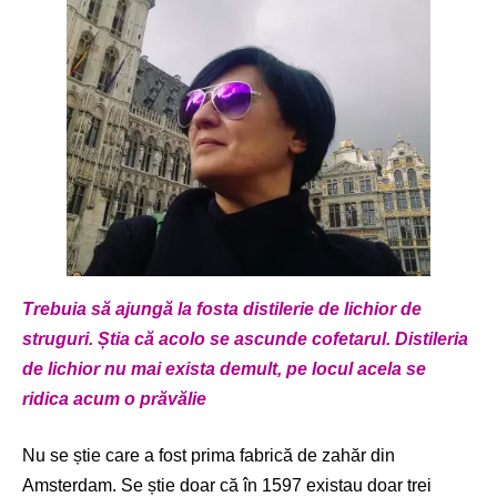
Trebuia să ajungă la fosta distilerie de lichior de
struguri. Știa că acolo se ascunde cofetarul. Distileria
de lichior nu mai exista demult, pe locul acela se
ridica acum o prăvălie
Nu se știe care a fost prima fabrică de zahăr din
Amsterdam. Se știe doar că în 1597 existau doar trei