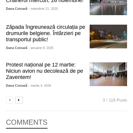
Charleroi miercuri, 26 noiembrie!
Dana Cotoară
- noiembrie 21, 2025
Zăpada îngreunează circulația pe
drumurile belgiene. Întârzieri pe
transportul public!
Dana Cotoară
- ianuarie 9, 2025
Protest național pe 12 martie:
Niciun avion nu decolează de pe
Zaventem!
Dana Cotoară
- martie 4, 2026
3 / 118 Posts
COMMENTS