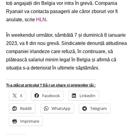
toți angajații din Belgia vor intra în grevă. Compania
Ryanair va contacta pasagerii ale căror zboruri vor fi
anulate, scrie
HLN
.
În weekendul următor, sâmbătă 7 și duminică 8 ianuarie
2023, va fi din nou grevă. Sindicatele denunță atitudinea
companiei irlandeze care refuză, în continuare, să
plătească salariul minim legal în Belgia și afirmă că
situația s-a deteriorat în ultimele săptămâni.
Ți-a plăcut articolul ? Dă-i un share și prietenilor tăi :
X
Facebook
LinkedIn
Reddit
WhatsApp
Telegram
Imprimare