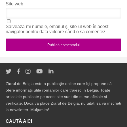
Site web
Salvează-mi numele, emailul și site-ul web în acest
navigator pentru data viitoare când o să comentez.
Ziarul de Belgia este o publicație online care își propune să
ofere informații utile românilor care trăiesc în Belgia. Toate
articolele publicate pe acest site sunt din surse oficiale și
verificate. Dacă vă place Ziarul de Belgia, nu uitați să vă înscrieți
la newsletter. Mulțumim!
CAUTĂ AICI