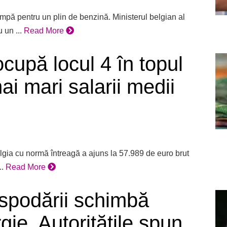
ompă pentru un plin de benzină. Ministerul belgian al
 un ...
Read More
ocupă locul 4 în topul
ai mari salarii medii
elgia cu normă întreagă a ajuns la 57.989 de euro brut
..
Read More
ospodării schimbă
gie. Autoritățile spun