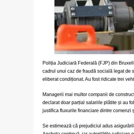
Poliția Judiciară Federală (FJP) din Bruxell
cadrul unui caz de fraudă socială legat de sec
eliberat condiționat. Au fost ridicate trei v
Managerii mai multor companii de construcții 
declarat doar parțial salariile plǎtite și au 
justifica fluxurile financiare dintre comenzi ș
Se estimează cǎ prejudiciul adus asigurăril
Ancheta continuă, iar autoritățile judiciare n