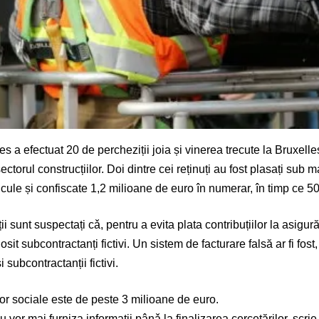
es a efectuat 20 de percheziții joia și vinerea trecute la Bruxell
torul construcțiilor. Doi dintre cei reținuți au fost plasați sub ma
ehicule și confiscate 1,2 milioane de euro în numerar, în timp ce 5
sunt suspectați cǎ, pentru a evita plata contribuțiilor la asigură
folosit subcontractanți fictivi. Un sistem de facturare falsă ar fi 
i subcontractanții fictivi.
or sociale este de peste 3 milioane de euro.
u vor mai furniza informații pânǎ la finalizarea cercetărilor, scri