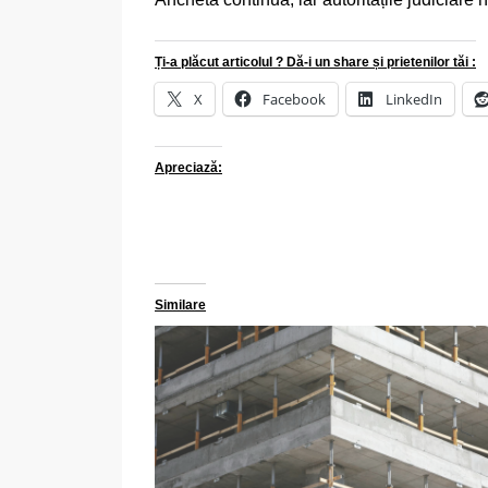
Ți-a plăcut articolul ? Dă-i un share și prietenilor tăi :
X
Facebook
LinkedIn
Apreciază:
Similare