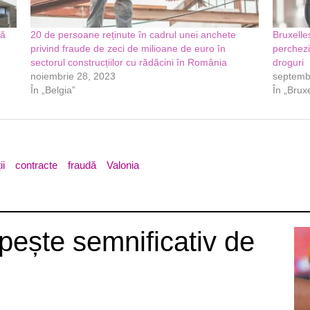
dă
20 de persoane reținute în cadrul unei anchete
Bruxelle
privind fraude de zeci de milioane de euro în
percheziț
sectorul construcțiilor cu rădăcini în România
droguri
noiembrie 28, 2023
septemb
În „Belgia”
În „Bruxe
ii
contracte
fraudă
Valonia
ește semnificativ de