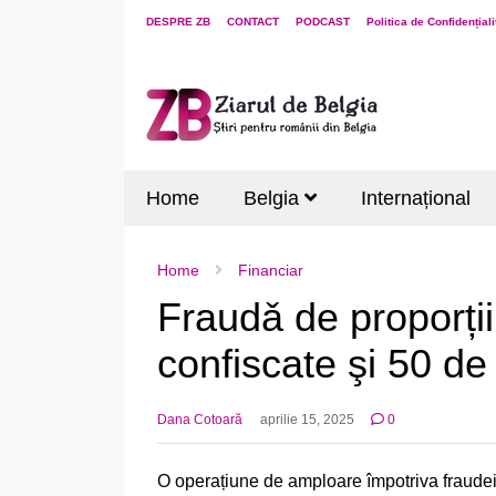
DESPRE ZB
CONTACT
PODCAST
Politica de Confidențiali
Home
Belgia
Internațional
Home
Financiar
Fraudǎ de proporții
confiscate şi 50 de
Dana Cotoară
aprilie 15, 2025
0
O operațiune de amploare împotriva fraudei s