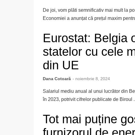
De joi, vom plăti semnificativ mai mult la p
Economiei a anunțat că prețul maxim pentru
Eurostat: Belgia 
statelor cu cele m
din UE
Dana Cotoară
- noiembrie 8, 2024
Salariul mediu anual al unui lucrător din B
în 2023, potrivit cifrelor publicate de Biroul .
Tot mai puține g
furnizorul de ener