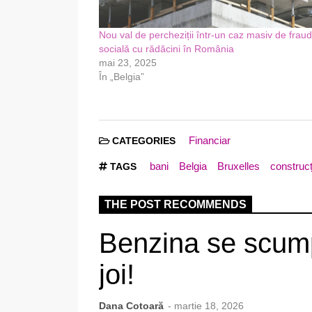
Nou val de percheziții într-un caz masiv de frau
socialǎ cu rǎdǎcini în România
mai 23, 2025
În „Belgia”
Financiar
CATEGORIES
bani
Belgia
Bruxelles
construcț
TAGS
THE POST RECOMMENDS
Benzina se scump
joi!
Dana Cotoară
- martie 18, 2026