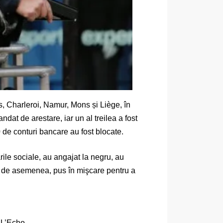
es, Charleroi, Namur, Mons și Liège, în
ndat de arestare, iar un al treilea a fost
0 de conturi bancare au fost blocate.
rile sociale, au angajat la negru, au
fost, de asemenea, pus în mişcare pentru a
e L’Echo.