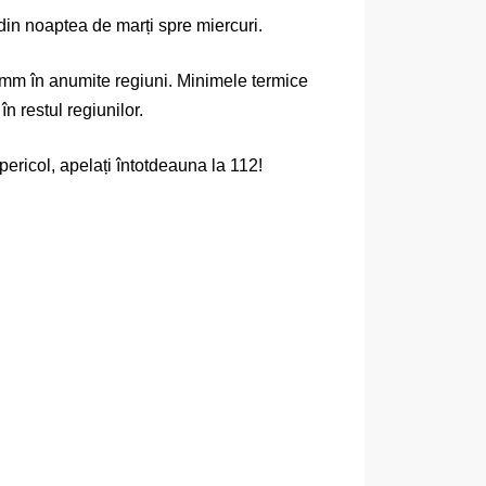
 din noaptea de marți spre miercuri.
0 mm în anumite regiuni. Minimele termice
n restul regiunilor.
pericol, apelați întotdeauna la 112!