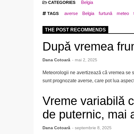
Belgia
CATEGORIES
averse
Belgia
furtună
meteo
TAGS
THE POST RECOMMENDS
Dupǎ vremea frum
Dana Cotoară
- mai 2, 2025
Meteorologii ne avertizează cǎ vremea se sc
sunt prognozate averse, care pot lua aspect 
Vreme variabilă cu
de puternic, mai 
Dana Cotoară
- septembrie 8, 2025