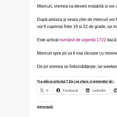
Miercuri, vremea va deveni instabilă și vor a
După-amiaza și seara zilei de miercuri vor 
vor fi cuprinse între 19 și 22 de grade, iar
Este activat
numărul de urgență 1722
dacă e
Miercuri spre joi va fi mai răcoare cu minime 
De joi vremea se îmbunătățește, iar weeken
Ți-a plăcut articolul ? Dă-i un share și prietenilor tăi :
X
Facebook
LinkedIn
Apreciază: