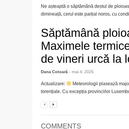
Ne așteaptă o săptămână destul de ploioasă
dimineață, cerul este parțial noros, cu condiț
Săptămână ploioa
Maximele termice
de vineri urcă la l
Dana Cotoară
- mai 4, 2026
Actualizare:
Meteorologii plasează major
torențiale. Cu excepția provinciilor Luxemburg
COMMENTS