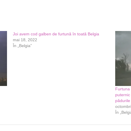
Joi avem cod galben de furtună în toată Belgia
mai 18, 2022
În „Belgia”
d
Furtuna 
puternic 
pădurile
octombr
În „Belgi