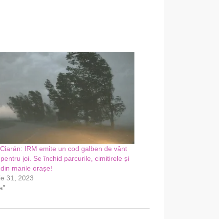
Ciarán: IRM emite un cod galben de vânt
pentru joi. Se închid parcurile, cimitirele și
 din marile orașe!
ie 31, 2023
a”