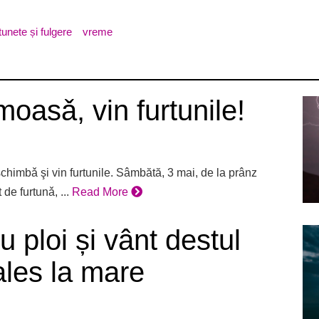
tunete și fulgere
vreme
oasǎ, vin furtunile!
himbǎ şi vin furtunile. Sâmbătă, 3 mai, de la prânz
de furtunǎ, ...
Read More
 ploi și vânt destul
ales la mare