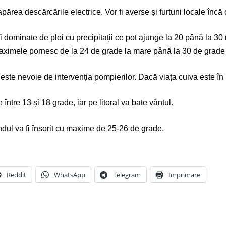
părea descărcările electrice. Vor fi averse și furtuni locale încă
fi dominate de ploi cu precipitații ce pot ajunge la 20 până la 3
 maximele pornesc de la 24 de grade la mare până la 30 de grade î
ste nevoie de intervenția pompierilor. Dacă viața cuiva este în 
între 13 și 18 grade, iar pe litoral va bate vântul.
dul va fi însorit cu maxime de 25-26 de grade.
Reddit
WhatsApp
Telegram
Imprimare