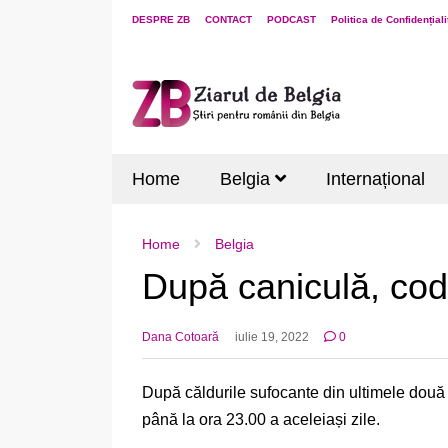
DESPRE ZB
CONTACT
PODCAST
Politica de Confidențiali
Home
Belgia
Internațional
Home
Belgia
După caniculă, cod
Dana Cotoară
iulie 19, 2022
0
După căldurile sufocante din ultimele două z
până la ora 23.00 a aceleiași zile.