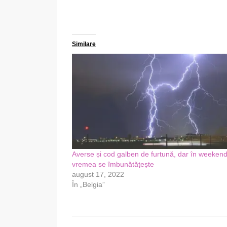
Similare
Averse și cod galben de furtună, dar în weeken
vremea se îmbunătățește
august 17, 2022
În „Belgia”