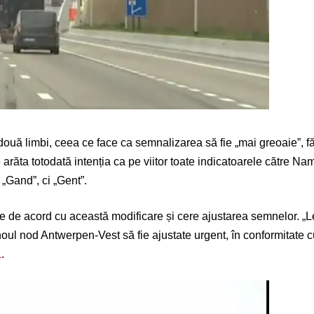
uă limbi, ceea ce face ca semnalizarea să fie „mai greoaie”, fără
 arăta totodată intenția ca pe viitor toate indicatoarele către N
 „Gand”, ci „Gent”.
 de acord cu această modificare și cere ajustarea semnelor. „Leg
oul nod Antwerpen-Vest să fie ajustate urgent, în conformitate cu 
L
.