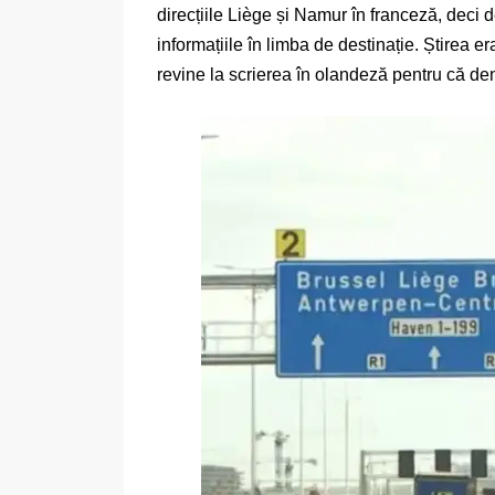
direcțiile Liège și Namur în franceză, deci 
informațiile în limba de destinație. Știrea e
revine la scrierea în olandeză pentru că den