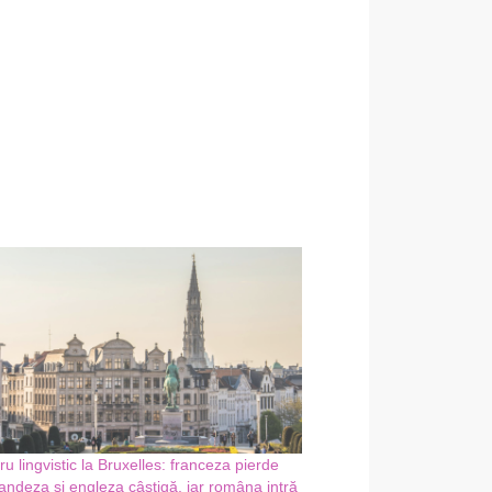
u lingvistic la Bruxelles: franceza pierde
landeza și engleza câștigă, iar româna intră