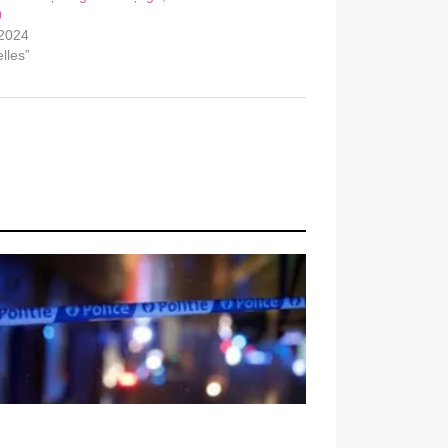
0
 2024
lles”