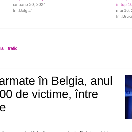
ianuarie 30, 2024
în top 1
În „Belgia”
mai 16,
În „Bruxe
ra
trafic
armate în Belgia, anul
00 de victime, între
se