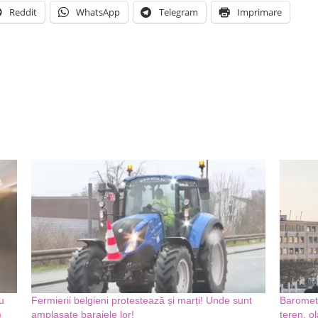
Reddit
WhatsApp
Telegram
Imprimare
u
Fermierii belgieni protestează și marți! Unde sunt
Barometr
)
amplasate barajele lor!
teren, o