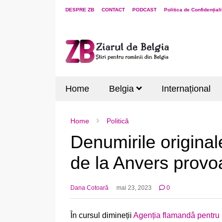
DESPRE ZB
CONTACT
PODCAST
Politica de Confidențiali
Home
Belgia
Internațional
Home
Politică
Denumirile original
de la Anvers provoa
Dana Cotoară
mai 23, 2023
0
În cursul dimineții
Agenția flamandâ pentru 