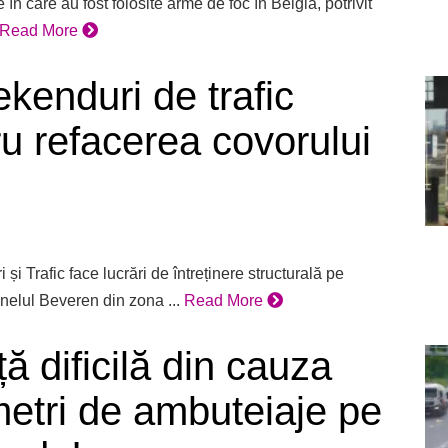
în care au fost folosite arme de foc în Belgia, potrivit
Read More
kenduri de trafic
ru refacerea covorului
i Trafic face lucrări de întreținere structurală pe
nelul Beveren din zona ...
Read More
ă dificilă din cauza
ometri de ambuteiaje pe