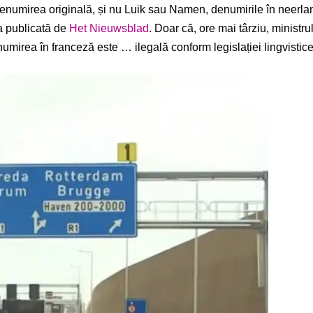
denumirea originală, și nu Luik sau Namen, denumirile în neerlan
ra publicată de
Het Nieuwsblad
. Doar că, ore mai târziu, ministru
umirea în franceză este … ilegală conform legislației lingvistice