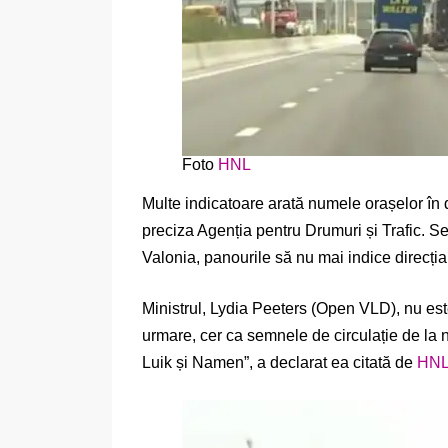
Foto
HNL
Multe indicatoare arată numele orașelor în do
preciza Agenția pentru Drumuri și Trafic. Se
Valonia, panourile să nu mai indice direcția
Ministrul, Lydia Peeters (Open VLD), nu este
urmare, cer ca semnele de circulație de la n
Luik și Namen”, a declarat ea citată de
HN