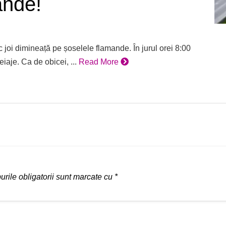
ande!
 joi dimineață pe șoselele flamande. În jurul orei 8:00
aje. Ca de obicei, ...
Read More
rile obligatorii sunt marcate cu
*