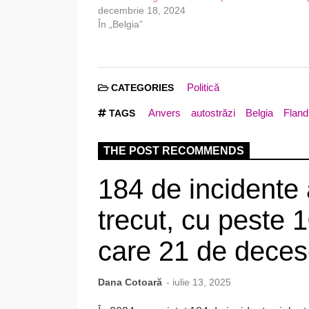
decembrie 18, 2024
În „Belgia”
Politică
CATEGORIES
Anvers
autostrăzi
Belgia
Fland
TAGS
THE POST RECOMMENDS
184 de incidente 
trecut, cu peste 1
care 21 de dece
Dana Cotoară
- iulie 13, 2025