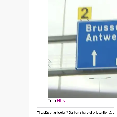
Foto
HLN
Ți-a plăcut articolul ? Dă-i un share și prietenilor tăi :