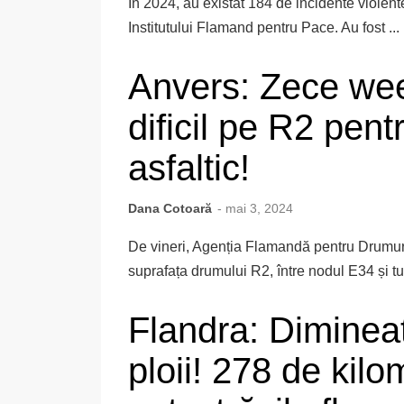
În 2024, au existat 184 de incidente violente 
Institutului Flamand pentru Pace. Au fost ...
Anvers: Zece wee
dificil pe R2 pent
asfaltic!
Dana Cotoară
- mai 3, 2024
De vineri, Agenția Flamandă pentru Drumuri ș
suprafața drumului R2, între nodul E34 și tu
Flandra: Dimineaț
ploii! 278 de kil