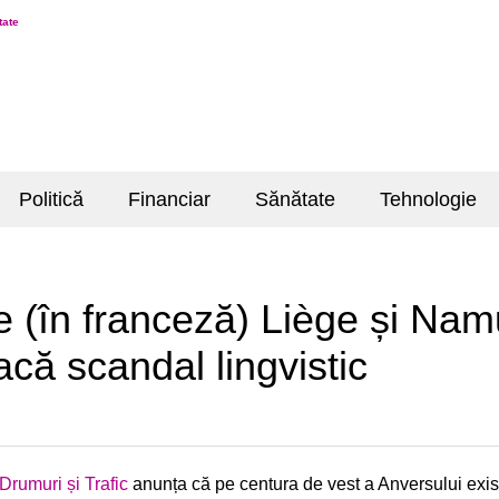
tate
Politică
Financiar
Sănătate
Tehnologie
e (în franceză) Liège și Nam
că scandal lingvistic
Drumuri și Trafic
anunța că pe centura de vest a Anversului exist