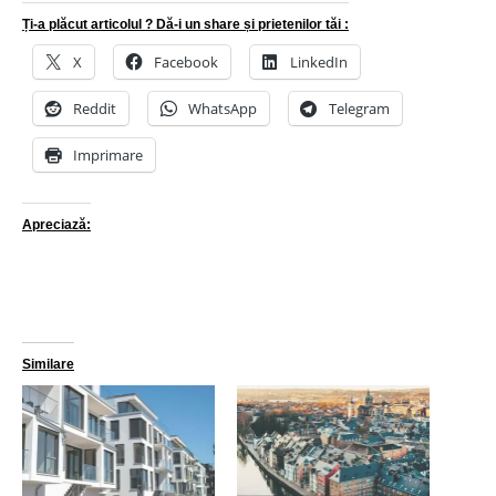
Ți-a plăcut articolul ? Dă-i un share și prietenilor tăi :
X
Facebook
LinkedIn
Reddit
WhatsApp
Telegram
Imprimare
Apreciază:
Similare