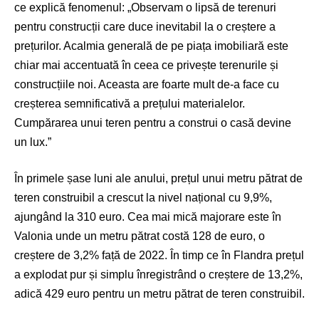
ce explică fenomenul: „Observam o lipsă de terenuri
pentru construcții care duce inevitabil la o creștere a
prețurilor. Acalmia generală de pe piața imobiliară este
chiar mai accentuată în ceea ce privește terenurile și
construcțiile noi. Aceasta are foarte mult de-a face cu
creșterea semnificativă a prețului materialelor.
Cumpărarea unui teren pentru a construi o casă devine
un lux.”
În primele șase luni ale anului, prețul unui metru pătrat de
teren construibil a crescut la nivel național cu 9,9%,
ajungând la 310 euro. Cea mai mică majorare este în
Valonia unde un metru pătrat costă 128 de euro, o
creștere de 3,2% față de 2022. În timp ce în Flandra prețul
a explodat pur și simplu înregistrând o creștere de 13,2%,
adică 429 euro pentru un metru pătrat de teren construibil.