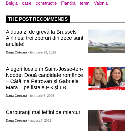
Belgia
case
construcție
Flandra
teren
Valonia
THE POST RECOMMENDS
A doua zi de grevă la Brussels
Airlines: trei zboruri din zece sunt
anulate!
Dana Cotoară
- februarie 29, 2024
Alegeri locale în Saint-Josse-ten-
Noode: Două candidate românce
– Cătălina Petrovan și Gabriela
Mara – pe listele PS și LB
Dana Cotoară
- februarie 8, 2025
Carburanți mai ieftini de miercuri
Dana Cotoară
- august 2, 2022