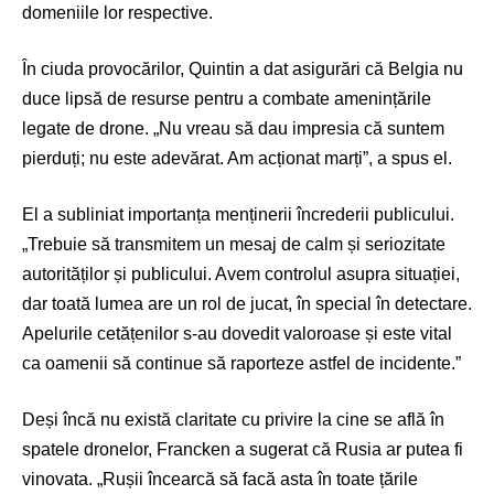
domeniile lor respective.
În ciuda provocărilor, Quintin a dat asigurări că Belgia nu
duce lipsă de resurse pentru a combate amenințările
legate de drone. „Nu vreau să dau impresia că suntem
pierduți; nu este adevărat. Am acționat marți”, a spus el.
El a subliniat importanța menținerii încrederii publicului.
„Trebuie să transmitem un mesaj de calm și seriozitate
autorităților și publicului. Avem controlul asupra situației,
dar toată lumea are un rol de jucat, în special în detectare.
Apelurile cetățenilor s-au dovedit valoroase și este vital
ca oamenii să continue să raporteze astfel de incidente.”
Deși încă nu există claritate cu privire la cine se află în
spatele dronelor, Francken a sugerat că Rusia ar putea fi
vinovata. „Rușii încearcă să facă asta în toate țările