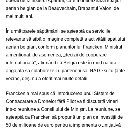
operat de Ministerul Apărării, care monitorizează spațiul
aerian belgian de la Beauvechain, Brabantul Valon, de
mai mulți ani.
În următoarele săptămâni, se așteaptă ca serviciile
relevante să aibă o imagine completă a activității spațiului
aerian belgian, conform planurilor lui Francken. Ministrul
a menționat, de asemenea, „decizii de cooperare
internațională”, afirmând că Belgia este în mod natural
angajată să colaboreze cu partenerii săi NATO și cu țările
vecine, deși nu a oferit mai multe detalii.
Francken a mai spus că introducerea unui Sistem de
Contracarare a Dronelor fără Pilot va fi discutată vineri
într-o reuniune a Consiliului de Miniștri. La reuniune, se
așteaptă ca Francken să propună un plan de investiții de
50 de milioane de euro pentru a implementa o „inițiativă