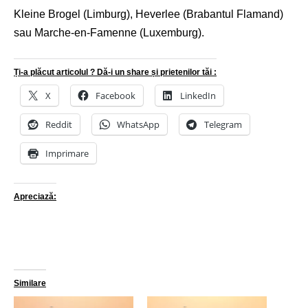
Kleine Brogel (Limburg), Heverlee (Brabantul Flamand)
sau Marche-en-Famenne (Luxemburg).
Ți-a plăcut articolul ? Dă-i un share și prietenilor tăi :
X
Facebook
LinkedIn
Reddit
WhatsApp
Telegram
Imprimare
Apreciază:
Similare