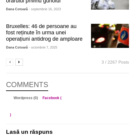
orarului privind gunoiul
Dana Cotoară
- septembrie 16, 2023
Bruxelles: 46 de persoane au
fost reținute în urma unei
operațiuni antidrog de amploare
Dana Cotoară
- octombrie 7, 2025
3 / 2267 Posts
COMMENTS
Wordpress (0)
Facebook (
)
Lasă un răspuns