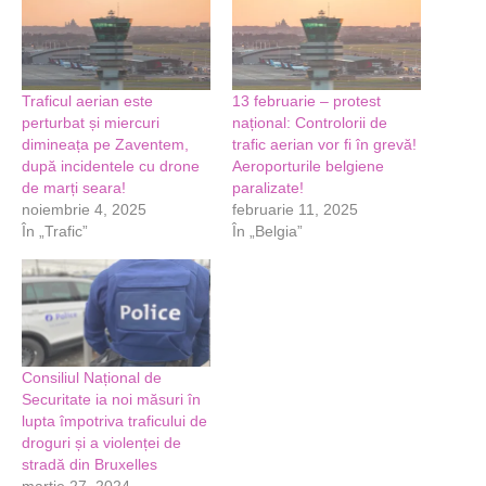
Traficul aerian este
13 februarie – protest
perturbat și miercuri
național: Controlorii de
dimineața pe Zaventem,
trafic aerian vor fi în grevă!
după incidentele cu drone
Aeroporturile belgiene
de marți seara!
paralizate!
noiembrie 4, 2025
februarie 11, 2025
În „Trafic”
În „Belgia”
Consiliul Național de
Securitate ia noi măsuri în
lupta împotriva traficului de
droguri și a violenței de
stradă din Bruxelles