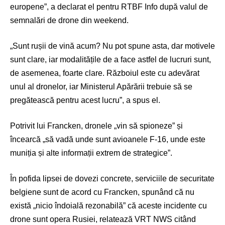
europene”, a declarat el pentru RTBF Info după valul de
semnalări de drone din weekend.
„Sunt rușii de vină acum? Nu pot spune asta, dar motivele
sunt clare, iar modalitățile de a face astfel de lucruri sunt,
de asemenea, foarte clare. Războiul este cu adevărat
unul al dronelor, iar Ministerul Apărării trebuie să se
pregătească pentru acest lucru”, a spus el.
Potrivit lui Francken, dronele „vin să spioneze” și
încearcă „să vadă unde sunt avioanele F-16, unde este
muniția și alte informații extrem de strategice”.
În pofida lipsei de dovezi concrete, serviciile de securitate
belgiene sunt de acord cu Francken, spunând că nu
există „nicio îndoială rezonabilă” că aceste incidente cu
drone sunt opera Rusiei, relatează VRT NWS citând