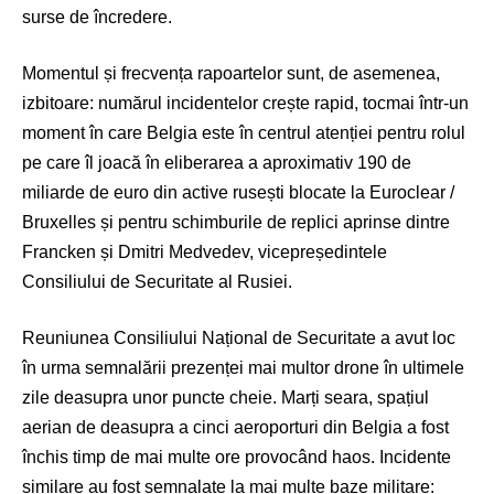
surse de încredere.
Momentul și frecvența rapoartelor sunt, de asemenea,
izbitoare: numărul incidentelor crește rapid, tocmai într-un
moment în care Belgia este în centrul atenției pentru rolul
pe care îl joacă în eliberarea a aproximativ 190 de
miliarde de euro din active rusești blocate la Euroclear /
Bruxelles și pentru schimburile de replici aprinse dintre
Francken și Dmitri Medvedev, vicepreședintele
Consiliului de Securitate al Rusiei.
Reuniunea Consiliului Național de Securitate a avut loc
în urma semnalării prezenței mai multor drone în ultimele
zile deasupra unor puncte cheie. Marți seara, spațiul
aerian de deasupra a cinci aeroporturi din Belgia a fost
închis timp de mai multe ore provocând haos. Incidente
similare au fost semnalate la mai multe baze militare: