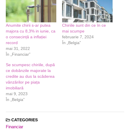
Anumite chirii s-ar putea
Chiriile sunt din ce în ce
majora cu 8,3% in iunie, ca
mai scumpe
o consecință a inflației
februarie 7, 2024
record
În „Belgia”
mai 31, 2022
În „Financiar”
Se scumpesc chiriile, după
ce dobânzile majorate la
credite au dus la scăderea
vânzărilor pe piața
imobiliară
mai 9, 2023
În „Belgia”
CATEGORIES
Financiar