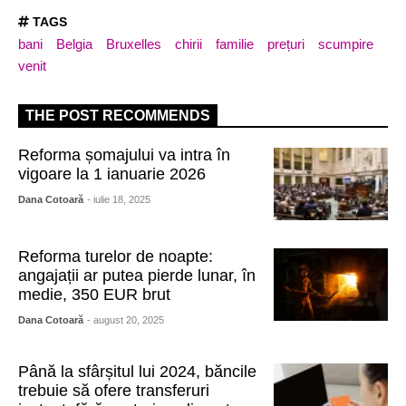
TAGS
bani
Belgia
Bruxelles
chirii
familie
prețuri
scumpire
venit
THE POST RECOMMENDS
Reforma șomajului va intra în
vigoare la 1 ianuarie 2026
Dana Cotoară
- iulie 18, 2025
Reforma turelor de noapte:
angajații ar putea pierde lunar, în
medie, 350 EUR brut
Dana Cotoară
- august 20, 2025
Până la sfârșitul lui 2024, băncile
trebuie să ofere transferuri